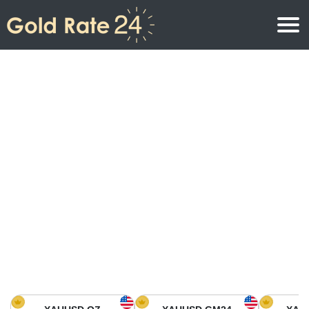
Prix de l\’or
Prix de l’or par once
Prix de l’or
Prix de l’or par gramme
Prix de l’or aujourd’hui en Amérique du Nord
Prix de l’or par kilogramme
Prix de l’or aujourd’hui en Asie
Prix de l’or par Tola
Prix de l’or aujourd’hui en Europe
Calculatrice or
Prix de l’or en Afrique
Prix de l’or aujourd’hui en Moyen Orient
Prix de l’or en Océanie
Prix de l’or aujourd’hui en Amérique du Sud