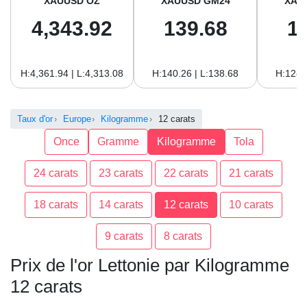
XAUUSD OZ
XAUUSD GM24
XAU
4,343.92
139.68
1
H:4,361.94 | L:4,313.08
H:140.26 | L:138.68
H:128.
Taux d'or
Europe
Kilogramme
12 carats
Once
Gramme
Kilogramme
Tola
24 carats
23 carats
22 carats
21 carats
18 carats
14 carats
12 carats
10 carats
9 carats
8 carats
Prix de l'or Lettonie par Kilogramme
12 carats