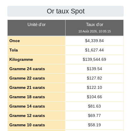
Or taux Spot
Unité d'or
Taux d'or
10 Août 2026, 10:05:15
Once
$
4,339.84
Tola
$
1,627.44
Kilogramme
$
139,544.69
Gramme 24 carats
$
139.54
Gramme 22 carats
$
127.82
Gramme 21 carats
$
122.10
Gramme 18 carats
$
104.66
Gramme 14 carats
$
81.63
Gramme 12 carats
$
69.77
Gramme 10 carats
$
58.19