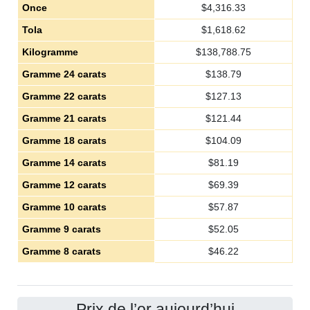
Once
$
4,316.33
Tola
$
1,618.62
Kilogramme
$
138,788.75
Gramme 24 carats
$
138.79
Gramme 22 carats
$
127.13
Gramme 21 carats
$
121.44
Gramme 18 carats
$
104.09
Gramme 14 carats
$
81.19
Gramme 12 carats
$
69.39
Gramme 10 carats
$
57.87
Gramme 9 carats
$
52.05
Gramme 8 carats
$
46.22
Prix de l’or aujourd’hui