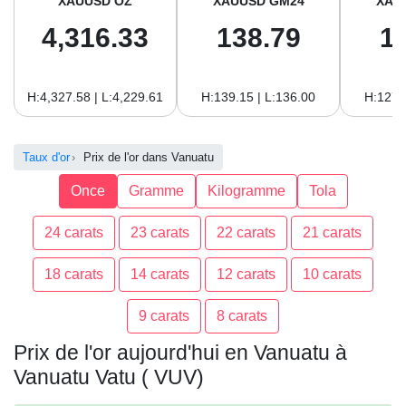
XAUUSD OZ
XAUUSD GM24
XAU
4,316.33
138.79
1
H:4,327.58 | L:4,229.61
H:139.15 | L:136.00
H:127.
Taux d'or
Prix de l'or dans Vanuatu
Once
Gramme
Kilogramme
Tola
24 carats
23 carats
22 carats
21 carats
18 carats
14 carats
12 carats
10 carats
9 carats
8 carats
Prix de l'or aujourd'hui en Vanuatu à
Vanuatu Vatu ( VUV)