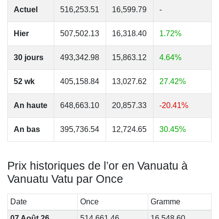
Actuel
516,253.51
16,599.79
-
Hier
507,502.13
16,318.40
1.72%
30 jours
493,342.98
15,863.12
4.64%
52 wk
405,158.84
13,027.62
27.42%
An haute
648,663.10
20,857.33
-20.41%
An bas
395,736.54
12,724.65
30.45%
Prix historiques de l’or en Vanuatu à
Vanuatu Vatu par Once
Date
Once
Gramme
07 Août 26
514,661.46
16,548.60