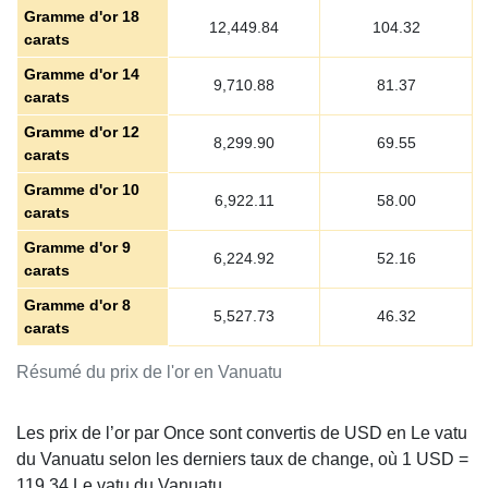
Gramme d'or 18
12,449.84
104.32
carats
Gramme d'or 14
9,710.88
81.37
carats
Gramme d'or 12
8,299.90
69.55
carats
Gramme d'or 10
6,922.11
58.00
carats
Gramme d'or 9
6,224.92
52.16
carats
Gramme d'or 8
5,527.73
46.32
carats
Résumé du prix de l'or en Vanuatu
Les prix de l’or par Once sont convertis de USD en Le vatu
du Vanuatu selon les derniers taux de change, où 1 USD =
119.34
Le vatu du Vanuatu.