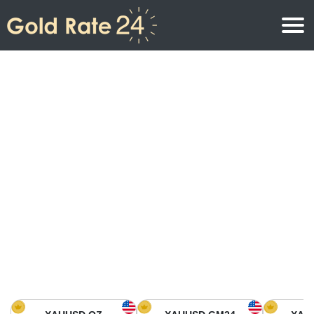
Prix de l\’or
Prix de l’or par once
Prix de l’or
Prix de l’or par gramme
Prix de l’or aujourd’hui en Amérique du Nord
Prix de l’or par kilogramme
Prix de l’or aujourd’hui en Asie
Prix de l’or par Tola
Prix de l’or aujourd’hui en Europe
Calculatrice or
Prix de l’or en Afrique
Prix de l’or aujourd’hui en Moyen Orient
Prix de l’or en Océanie
Prix de l’or aujourd’hui en Amérique du Sud