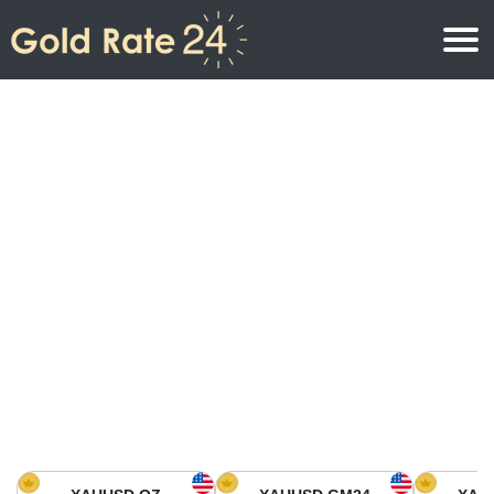
Prix de l\’or
Prix de l’or par once
Prix de l’or
Prix de l’or par gramme
Prix de l’or aujourd’hui en Amérique du Nord
Prix de l’or par kilogramme
Prix de l’or aujourd’hui en Asie
Prix de l’or par Tola
Prix de l’or aujourd’hui en Europe
Calculatrice or
Prix de l’or en Afrique
Prix de l’or aujourd’hui en Moyen Orient
Prix de l’or en Océanie
Prix de l’or aujourd’hui en Amérique du Sud