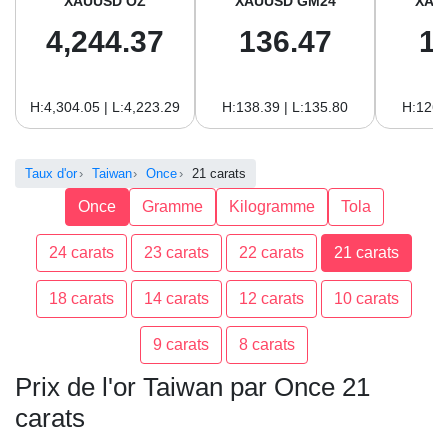
XAUUSD OZ
XAUUSD GM24
XAU
4,244.37
136.47
1
H:4,304.05 | L:4,223.29
H:138.39 | L:135.80
H:126.
Taux d'or
Taiwan
Once
21 carats
Once
Gramme
Kilogramme
Tola
24 carats
23 carats
22 carats
21 carats
18 carats
14 carats
12 carats
10 carats
9 carats
8 carats
Prix de l'or Taiwan par Once 21
carats