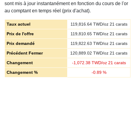
sont mis à jour instantanément en fonction du cours de l'or
au comptant en temps réel (prix d'achat).
Taux actuel
119,816.64
TWD/oz 21 carats
Prix de l'offre
119,810.65
TWD/oz 21 carats
Prix demandé
119,822.63
TWD/oz 21 carats
Précédent Fermer
120,889.02
TWD/oz 21 carats
Changement
-
1,072.38
TWD/oz 21 carats
Changement %
-
0.89
%