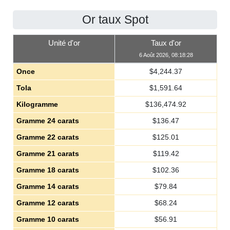
Or taux Spot
Unité d'or
Taux d'or
6 Août 2026, 08:18:28
Once
$
4,244.37
Tola
$
1,591.64
Kilogramme
$
136,474.92
Gramme 24 carats
$
136.47
Gramme 22 carats
$
125.01
Gramme 21 carats
$
119.42
Gramme 18 carats
$
102.36
Gramme 14 carats
$
79.84
Gramme 12 carats
$
68.24
Gramme 10 carats
$
56.91