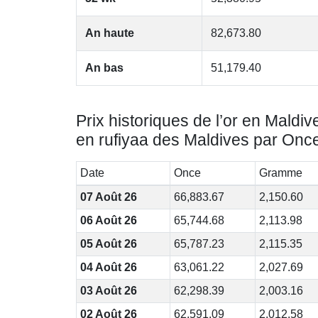
An haute
82,673.80
An bas
51,179.40
Prix historiques de l’or en Maldiv
en rufiyaa des Maldives par Onc
Date
Once
Gramme
07 Août 26
66,883.67
2,150.60
06 Août 26
65,744.68
2,113.98
05 Août 26
65,787.23
2,115.35
04 Août 26
63,061.22
2,027.69
03 Août 26
62,298.39
2,003.16
02 Août 26
62,591.09
2,012.58