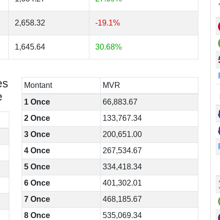
2,658.32
-19.1%
1,645.64
30.68%
es
Montant
MVR
e
1 Once
66,883.67
2 Once
133,767.34
3 Once
200,651.00
4 Once
267,534.67
5 Once
334,418.34
6 Once
401,302.01
7 Once
468,185.67
8 Once
535,069.34