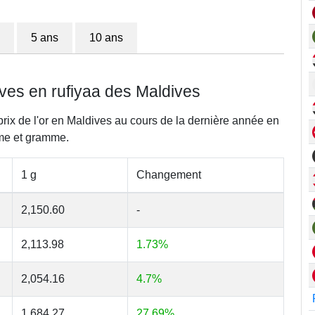
5 ans
10 ans
dives en rufiyaa des Maldives
prix de l'or en Maldives au cours de la dernière année en
me et gramme.
1 g
Changement
2,150.60
-
2,113.98
1.73%
2,054.16
4.7%
1,684.27
27.69%