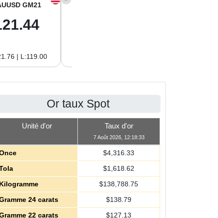
AUUSD GM21
XAGUSD OZ
XAGUSD GM
121.44
64.00
2.06
1.76 | L:119.00
H:64.62 | L:61.15
H:2.08 | L:1.97
Or taux Spot
Unité d'or
Taux d'or
7 Août 2026, 12:18:33
Once
$
4,316.33
Tola
$
1,618.62
Kilogramme
$
138,788.75
Gramme 24 carats
$
138.79
Gramme 22 carats
$
127.13