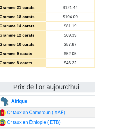
Gramme 21 carats
$
121.44
Gramme 18 carats
$
104.09
Gramme 14 carats
$
81.19
Gramme 12 carats
$
69.39
Gramme 10 carats
$
57.87
Gramme 9 carats
$
52.05
Gramme 8 carats
$
46.22
Prix de l’or aujourd’hui
Afrique
Or taux en Cameroun ( XAF)
Or taux en Éthiopie ( ETB)