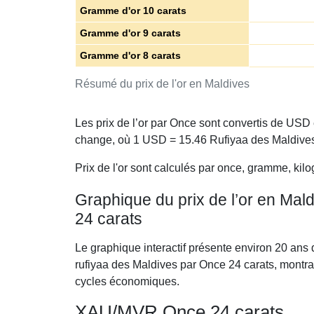
Gramme d'or 10 carats
Gramme d'or 9 carats
Gramme d'or 8 carats
Résumé du prix de l'or en Maldives
Les prix de l’or par Once sont convertis de USD
change, où 1 USD =
15.46
Rufiyaa des Maldive
Prix de l'or sont calculés par once, gramme, kilo
Graphique du prix de l’or en Mal
24 carats
Le graphique interactif présente environ 20 ans 
rufiyaa des Maldives par Once 24 carats, montra
cycles économiques.
XAU/MVR Once 24 carats