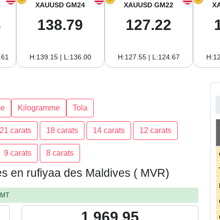
XAUUSD GM24
XAUUSD GM22
X
3
138.79
127.22
.61
H:139.15 | L:136.00
H:127.55 | L:124.67
H:12
e
Kilogramme
Tola
21 carats
18 carats
14 carats
12 carats
9 carats
8 carats
ves en rufiyaa des Maldives ( MVR)
 GMT
1,969.95