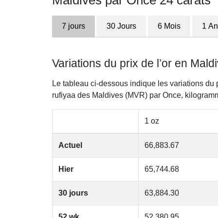
Maldives par Once 24 carats
7 jours
30 Jours
6 Mois
1 An
Variations du prix de l’or en Mal
Le tableau ci-dessous indique les variations du 
rufiyaa des Maldives (MVR) par Once, kilogram
1 oz
Actuel
66,883.67
Hier
65,744.68
30 jours
63,884.30
52 wk
52,380.95