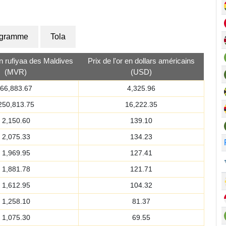
ogramme
Tola
en rufiyaa des Maldives
Prix de l'or en dollars américains
(MVR)
(USD)
66,883.67
4,325.96
250,813.75
16,222.35
2,150.60
139.10
2,075.33
134.23
1,969.95
127.41
1,881.78
121.71
1,612.95
104.32
1,258.10
81.37
1,075.30
69.55