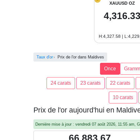
XAUUSD OZ
4,316.3
H:4,327.58 | L:4,229
Taux d'or
Prix de l'or dans Maldives
Once
Gramm
24 carats
23 carats
22 carats
10 carats
Prix de l'or aujourd'hui en Maldi
Dernière mise à jour : vendredi 07 août 2026, 11:55 am,
66,883.67