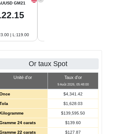
AUUSD GM21
XAGUSD OZ
XAGUSD GM
122.15
63.47
2.04
3.00 | L:119.00
H:65.13 | L:61.15
H:2.09 | L:1.97
Or taux Spot
Unité d'or
Taux d'or
9 Août 2026, 05:48:00
Once
$
4,341.42
Tola
$
1,628.03
Kilogramme
$
139,595.50
Gramme 24 carats
$
139.60
Gramme 22 carats
$
127.87