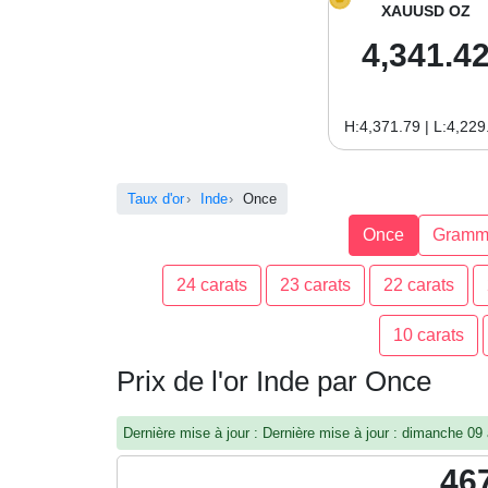
XAUUSD OZ
4,341.4
H:4,371.79 | L:4,229
Taux d'or
Inde
Once
Once
Gramm
24 carats
23 carats
22 carats
10 carats
Prix de l'or Inde par Once
Dernière mise à jour : Dernière mise à jour : dimanche 0
46