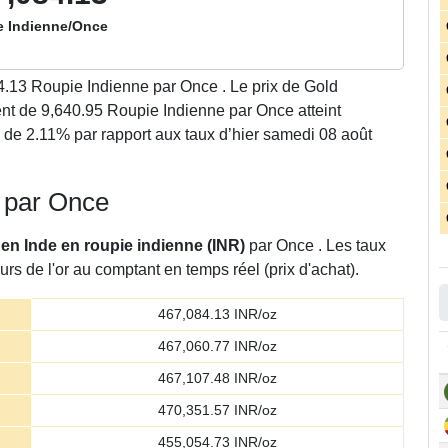
e Indienne/Once
4.13
Roupie Indienne par Once . Le prix de Gold
t de 9,640.95 Roupie Indienne par Once atteint
 de 2.11% par rapport aux taux d’hier samedi 08 août
e par Once
r en Inde en roupie indienne (INR)
par Once . Les taux
rs de l'or au comptant en temps réel (prix d'achat).
467,084.13
INR/oz
467,060.77
INR/oz
467,107.48
INR/oz
470,351.57
INR/oz
455,054.73
INR/oz