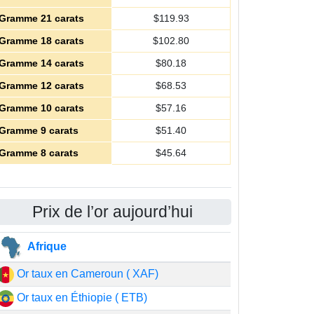
Gramme 21 carats
$
119.93
Gramme 18 carats
$
102.80
Gramme 14 carats
$
80.18
Gramme 12 carats
$
68.53
Gramme 10 carats
$
57.16
Gramme 9 carats
$
51.40
Gramme 8 carats
$
45.64
Prix de l’or aujourd’hui
Afrique
Or taux en Cameroun ( XAF)
Or taux en Éthiopie ( ETB)