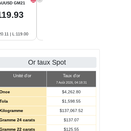
AUUSD GM21
XAGUSD OZ
XAGUSD GM
119.93
62.26
2.00
0.11 | L:119.00
H:62.42 | L:61.15
H:2.01 | L:1.97
Or taux Spot
Unité d'or
Taux d'or
7 Août 2026, 04:18:31
Once
$
4,262.80
Tola
$
1,598.55
Kilogramme
$
137,067.52
Gramme 24 carats
$
137.07
Gramme 22 carats
$
125.55