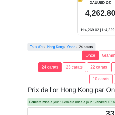
XAUUSD OZ
4,262.8
H:4,269.02 | L:4,229
Taux d'or
Hong Kong
Once
24 carats
Once
Gramm
24 carats
23 carats
22 carats
10 carats
Prix de l'or Hong Kong par On
Dernière mise à jour : Dernière mise à jour : vendredi 0
33