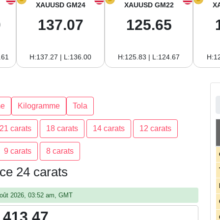
XAUUSD GM24
XAUUSD GM22
X
0
137.07
125.65
.61
H:137.27 | L:136.00
H:125.83 | L:124.67
H:12
e
Kilogramme
Tola
21 carats
18 carats
14 carats
12 carats
9 carats
8 carats
ce 24 carats
7 août 2026, 03:52 am, GMT
,413.47