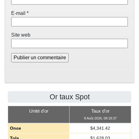
E-mail
*
Site web
Or taux Spot
Unité d'or
Taux d'or
8 Août 2026, 08:18:37
Once
$
4,341.42
Tola
$
1,628.03