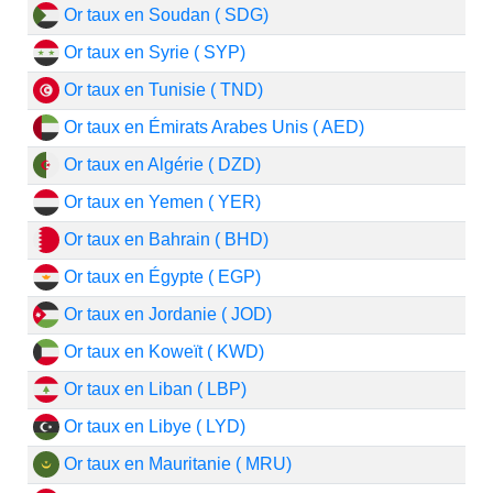
Or taux en Soudan ( SDG)
Or taux en Syrie ( SYP)
Or taux en Tunisie ( TND)
Or taux en Émirats Arabes Unis ( AED)
Or taux en Algérie ( DZD)
Or taux en Yemen ( YER)
Or taux en Bahrain ( BHD)
Or taux en Égypte ( EGP)
Or taux en Jordanie ( JOD)
Or taux en Koweït ( KWD)
Or taux en Liban ( LBP)
Or taux en Libye ( LYD)
Or taux en Mauritanie ( MRU)