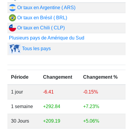
Or taux en Argentine ( ARS)
Or taux en Brésil ( BRL)
Or taux en Chili ( CLP)
Plusieurs pays de Amérique du Sud
Tous les pays
Période
Changement
Changement %
1 jour
-6.41
-0.15%
1 semaine
+292.84
+7.23%
30 Jours
+209.19
+5.06%