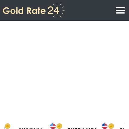
Prix de l\’or
Prix de l’or par once
Prix de l’or
Prix de l’or par gramme
Prix de l’or aujourd’hui en Amérique du Nord
Prix de l’or par kilogramme
Prix de l’or aujourd’hui en Asie
Prix de l’or par Tola
Prix de l’or aujourd’hui en Europe
Calculatrice or
Prix de l’or en Afrique
Prix de l’or aujourd’hui en Moyen Orient
Prix de l’or en Océanie
Prix de l’or aujourd’hui en Amérique du Sud