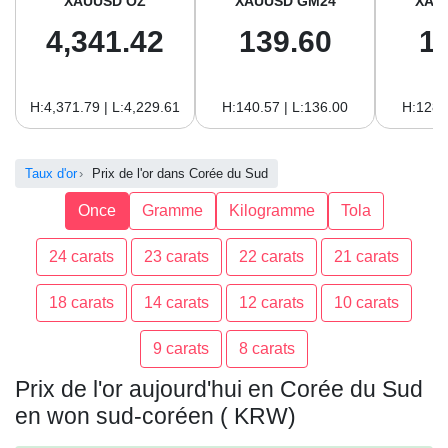
XAUUSD OZ
XAUUSD GM24
XAU
4,341.42
139.60
1
H:4,371.79 | L:4,229.61
H:140.57 | L:136.00
H:128.
Taux d'or
Prix de l'or dans Corée du Sud
Once
Gramme
Kilogramme
Tola
24 carats
23 carats
22 carats
21 carats
18 carats
14 carats
12 carats
10 carats
9 carats
8 carats
Prix de l'or aujourd'hui en Corée du Sud
en won sud-coréen ( KRW)