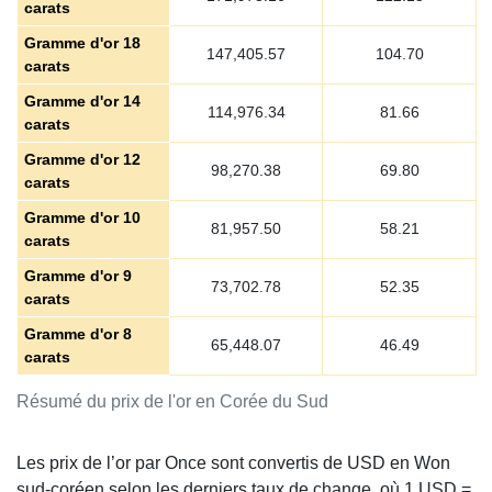
carats
Gramme d'or 18
147,405.57
104.70
carats
Gramme d'or 14
114,976.34
81.66
carats
Gramme d'or 12
98,270.38
69.80
carats
Gramme d'or 10
81,957.50
58.21
carats
Gramme d'or 9
73,702.78
52.35
carats
Gramme d'or 8
65,448.07
46.49
carats
Résumé du prix de l'or en Corée du Sud
Les prix de l’or par Once sont convertis de USD en Won
sud-coréen selon les derniers taux de change, où 1 USD =