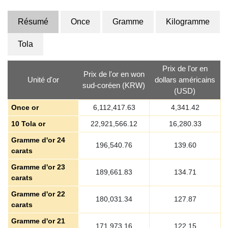
Résumé
Once
Gramme
Kilogramme
Tola
Prix de l'or en
Prix de l'or en won
Unité d'or
dollars américains
sud-coréen (KRW)
(USD)
Once or
6,112,417.63
4,341.42
10 Tola or
22,921,566.12
16,280.33
Gramme d'or 24
196,540.76
139.60
carats
Gramme d'or 23
189,661.83
134.71
carats
Gramme d'or 22
180,031.34
127.87
carats
Gramme d'or 21
171,973.16
122.15