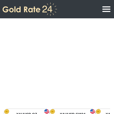
Prix de l\’or
Prix de l’or par once
Prix de l’or
Prix de l’or par gramme
Prix de l’or aujourd’hui en Amérique du Nord
Prix de l’or par kilogramme
Prix de l’or aujourd’hui en Asie
Prix de l’or par Tola
Prix de l’or aujourd’hui en Europe
Calculatrice or
Prix de l’or en Afrique
Prix de l’or aujourd’hui en Moyen Orient
Prix de l’or en Océanie
Prix de l’or aujourd’hui en Amérique du Sud