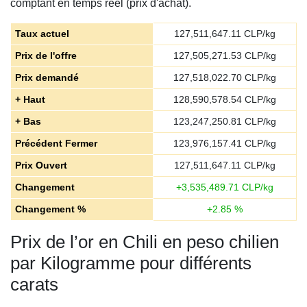
comptant en temps réel (prix d'achat).
Taux actuel
127,511,647.11
CLP/kg
Prix de l'offre
127,505,271.53
CLP/kg
Prix demandé
127,518,022.70
CLP/kg
+ Haut
128,590,578.54
CLP/kg
+ Bas
123,247,250.81
CLP/kg
Précédent Fermer
123,976,157.41
CLP/kg
Prix ​​Ouvert
127,511,647.11
CLP/kg
Changement
+
3,535,489.71
CLP/kg
Changement %
+
2.85
%
Prix de l’or en Chili en peso chilien
par Kilogramme pour différents
carats