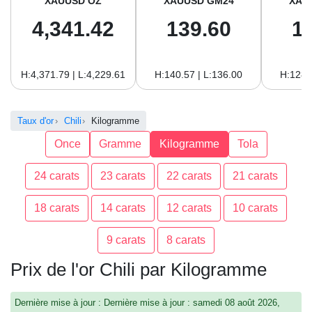
XAUUSD OZ
XAUUSD GM24
XAU
4,341.42
139.60
1
H:4,371.79 | L:4,229.61
H:140.57 | L:136.00
H:128.
Taux d'or
Chili
Kilogramme
Once
Gramme
Kilogramme
Tola
24 carats
23 carats
22 carats
21 carats
18 carats
14 carats
12 carats
10 carats
9 carats
8 carats
Prix de l'or Chili par Kilogramme
Dernière mise à jour : Dernière mise à jour : samedi 08 août 2026,