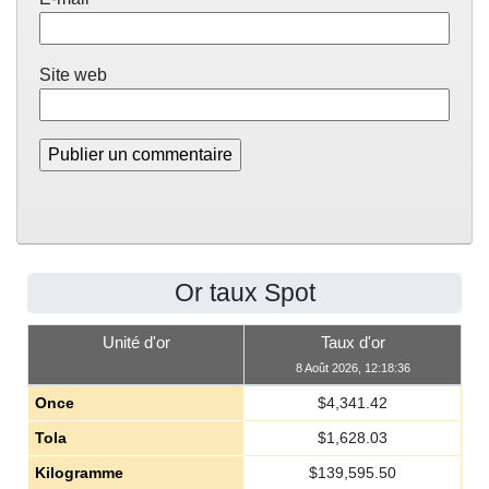
Site web
Or taux Spot
Unité d'or
Taux d'or
8 Août 2026, 12:18:36
Once
$
4,341.42
Tola
$
1,628.03
Kilogramme
$
139,595.50