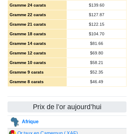
Gramme 24 carats
$
139.60
Gramme 22 carats
$
127.87
Gramme 21 carats
$
122.15
Gramme 18 carats
$
104.70
Gramme 14 carats
$
81.66
Gramme 12 carats
$
69.80
Gramme 10 carats
$
58.21
Gramme 9 carats
$
52.35
Gramme 8 carats
$
46.49
Prix de l’or aujourd’hui
Afrique
Or taux en Cameroun ( XAF)