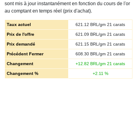
sont mis à jour instantanément en fonction du cours de l'or
au comptant en temps réel (prix d'achat).
Taux actuel
621.12
BRL/gm 21 carats
Prix de l'offre
621.09
BRL/gm 21 carats
Prix demandé
621.15
BRL/gm 21 carats
Précédent Fermer
608.30
BRL/gm 21 carats
Changement
+
12.82
BRL/gm 21 carats
Changement %
+
2.11
%