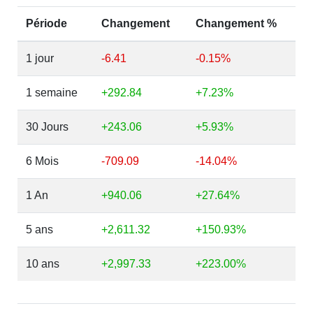
Période
Changement
Changement %
1 jour
-6.41
-0.15%
1 semaine
+292.84
+7.23%
30 Jours
+243.06
+5.93%
6 Mois
-709.09
-14.04%
1 An
+940.06
+27.64%
5 ans
+2,611.32
+150.93%
10 ans
+2,997.33
+223.00%