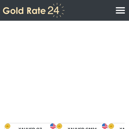
Prix de l\’or
Prix de l’or par once
Prix de l’or
Prix de l’or par gramme
Prix de l’or aujourd’hui en Amérique du Nord
Prix de l’or par kilogramme
Prix de l’or aujourd’hui en Asie
Prix de l’or par Tola
Prix de l’or aujourd’hui en Europe
Calculatrice or
Prix de l’or en Afrique
Prix de l’or aujourd’hui en Moyen Orient
Prix de l’or en Océanie
Prix de l’or aujourd’hui en Amérique du Sud