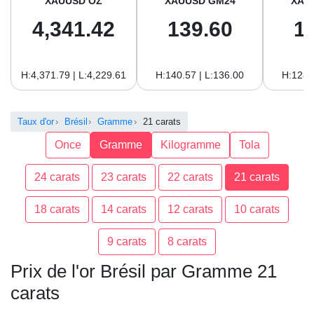
XAUUSD OZ
XAUUSD GM24
XAU
4,341.42
139.60
1
H:4,371.79 | L:4,229.61
H:140.57 | L:136.00
H:128.
Taux d'or
Brésil
Gramme
21 carats
Once
Gramme
Kilogramme
Tola
24 carats
23 carats
22 carats
21 carats
18 carats
14 carats
12 carats
10 carats
9 carats
8 carats
Prix de l'or Brésil par Gramme 21
carats