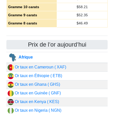
Gramme 10 carats
$
58.21
Gramme 9 carats
$
52.35
Gramme 8 carats
$
46.49
Prix de l’or aujourd’hui
Afrique
Or taux en Cameroun ( XAF)
Or taux en Éthiopie ( ETB)
Or taux en Ghana ( GHS)
Or taux en Guinée ( GNF)
Or taux en Kenya ( KES)
Or taux en Nigeria ( NGN)