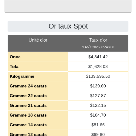
Or taux Spot
Unité d'or
Taux d'or
9 Août 2026, 05:48:00
Once
$
4,341.42
Tola
$
1,628.03
Kilogramme
$
139,595.50
Gramme 24 carats
$
139.60
Gramme 22 carats
$
127.87
Gramme 21 carats
$
122.15
Gramme 18 carats
$
104.70
Gramme 14 carats
$
81.66
Gramme 12 carats
$
69.80