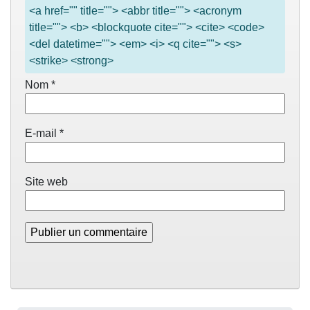
<a href="" title=""> <abbr title=""> <acronym
title=""> <b> <blockquote cite=""> <cite> <code>
<del datetime=""> <em> <i> <q cite=""> <s>
<strike> <strong>
Nom
*
E-mail
*
Site web