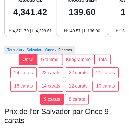
XAUUSD OZ
XAUUSD GM24
XAU
4,341.42
139.60
1
H:4,371.79 | L:4,229.61
H:140.57 | L:136.00
H:128.
Taux d'or
Salvador
Once
9 carats
Once
Gramme
Kilogramme
Tola
24 carats
23 carats
22 carats
21 carats
18 carats
14 carats
12 carats
10 carats
9 carats
8 carats
Prix de l'or Salvador par Once 9
carats