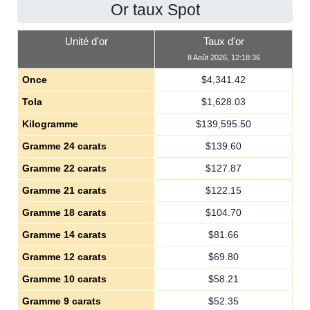
Or taux Spot
Unité d'or
Taux d'or
8 Août 2026, 12:18:36
Once
$
4,341.42
Tola
$
1,628.03
Kilogramme
$
139,595.50
Gramme 24 carats
$
139.60
Gramme 22 carats
$
127.87
Gramme 21 carats
$
122.15
Gramme 18 carats
$
104.70
Gramme 14 carats
$
81.66
Gramme 12 carats
$
69.80
Gramme 10 carats
$
58.21
Gramme 9 carats
$
52.35