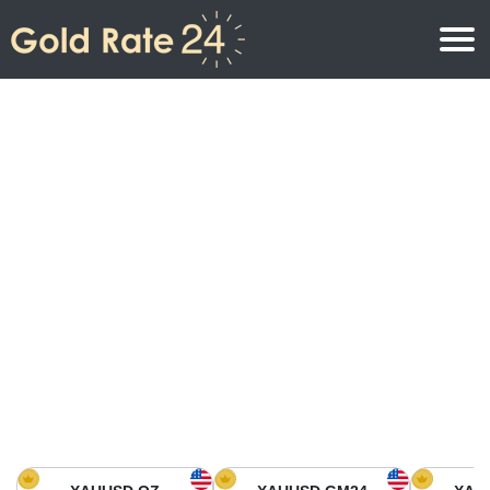
Prix de l\’or
Prix de l’or par once
Prix de l’or
Prix de l’or par gramme
Prix de l’or aujourd’hui en Amérique du Nord
Prix de l’or par kilogramme
Prix de l’or aujourd’hui en Asie
Prix de l’or par Tola
Prix de l’or aujourd’hui en Europe
Calculatrice or
Prix de l’or en Afrique
Prix de l’or aujourd’hui en Moyen Orient
Prix de l’or en Océanie
Prix de l’or aujourd’hui en Amérique du Sud