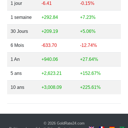
1 jour
-6.41
-0.15%
1 semaine
+292.84
+7.23%
30 Jours
+209.19
+5.06%
6 Mois
-633.70
-12.74%
1 An
+940.06
+27.64%
5 ans
+2,623.21
+152.67%
10 ans
+3,008.09
+225.61%
© 2026
GoldRate24.com