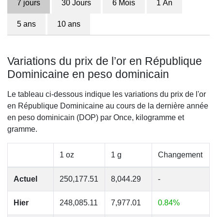
7 jours
30 Jours
6 Mois
1 An
5 ans
10 ans
Variations du prix de l’or en République
Dominicaine en peso dominicain
Le tableau ci-dessous indique les variations du prix de l'or
en République Dominicaine au cours de la dernière année
en peso dominicain (DOP) par Once, kilogramme et
gramme.
1 oz
1 g
Changement
Actuel
250,177.51
8,044.29
-
Hier
248,085.11
7,977.01
0.84%