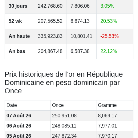
30 jours
242,768.60
7,806.06
3.05%
52 wk
207,565.52
6,674.13
20.53%
An haute
335,923.83
10,801.41
-25.53%
An bas
204,867.48
6,587.38
22.12%
Prix historiques de l’or en République
Dominicaine en peso dominicain par
Once
Date
Once
Gramme
07 Août 26
250,951.08
8,069.17
06 Août 26
248,085.11
7,977.01
05 Août 26
247,872.34
7,970.17