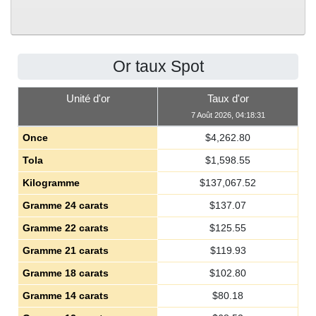
Or taux Spot
Unité d'or
Taux d'or
7 Août 2026, 04:18:31
Once
$
4,262.80
Tola
$
1,598.55
Kilogramme
$
137,067.52
Gramme 24 carats
$
137.07
Gramme 22 carats
$
125.55
Gramme 21 carats
$
119.93
Gramme 18 carats
$
102.80
Gramme 14 carats
$
80.18