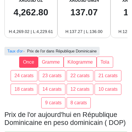
XAUUSD OZ
XAUUSD GM24
XAU
4,262.80
137.07
1
H:4,269.02 | L:4,229.61
H:137.27 | L:136.00
H:125.
Taux d'or
Prix de l'or dans République Dominicaine
Once
Gramme
Kilogramme
Tola
24 carats
23 carats
22 carats
21 carats
18 carats
14 carats
12 carats
10 carats
9 carats
8 carats
Prix de l'or aujourd'hui en République
Dominicaine en peso dominicain ( DOP)