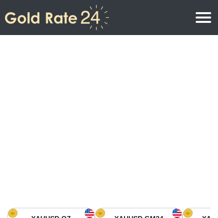
Prix de l\’or
Prix de l’or par once
Prix de l’or
Prix de l’or par gramme
Prix de l’or aujourd’hui en Amérique du Nord
Prix de l’or par kilogramme
Prix de l’or aujourd’hui en Asie
Prix de l’or par Tola
Prix de l’or aujourd’hui en Europe
Calculatrice or
Prix de l’or en Afrique
Prix de l’or aujourd’hui en Moyen Orient
Prix de l’or en Océanie
Prix de l’or aujourd’hui en Amérique du Sud