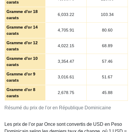
carats
Gramme d'or 18
6,033.22
103.34
carats
Gramme d'or 14
4,705.91
80.60
carats
Gramme d'or 12
4,022.15
68.89
carats
Gramme d'or 10
3,354.47
57.46
carats
Gramme d'or 9
3,016.61
51.67
carats
Gramme d'or 8
2,678.75
45.88
carats
Résumé du prix de l'or en République Dominicaine
Les prix de l’or par Once sont convertis de USD en Peso
Dominicain selon les derniers taux de change, où 1 USD =