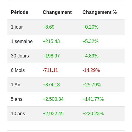
Période
Changement
Changement %
1 jour
+8.69
+0.20%
1 semaine
+215.43
+5.32%
30 Jours
+198.97
+4.89%
6 Mois
-711.11
-14.29%
1 An
+874.18
+25.79%
5 ans
+2,500.34
+141.77%
10 ans
+2,932.45
+220.23%