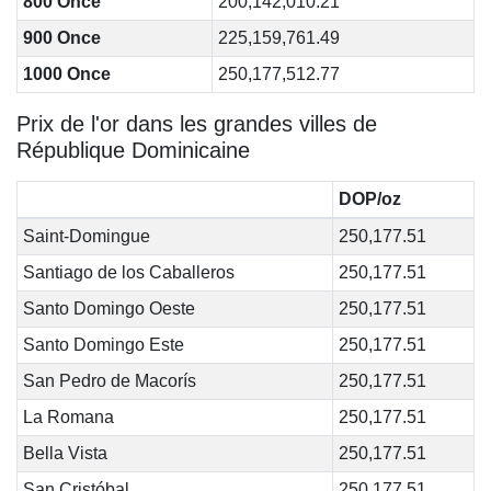
800 Once
200,142,010.21
900 Once
225,159,761.49
1000 Once
250,177,512.77
Prix de l'or dans les grandes villes de
République Dominicaine
DOP/oz
Saint-Domingue
250,177.51
Santiago de los Caballeros
250,177.51
Santo Domingo Oeste
250,177.51
Santo Domingo Este
250,177.51
San Pedro de Macorís
250,177.51
La Romana
250,177.51
Bella Vista
250,177.51
San Cristóbal
250,177.51