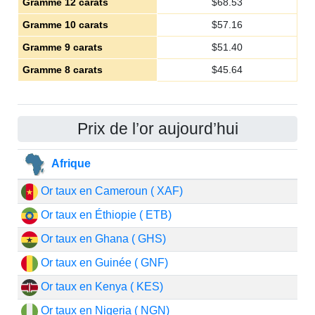
Gramme 12 carats
$
68.53
Gramme 10 carats
$
57.16
Gramme 9 carats
$
51.40
Gramme 8 carats
$
45.64
Prix de l’or aujourd’hui
Afrique
Or taux en Cameroun ( XAF)
Or taux en Éthiopie ( ETB)
Or taux en Ghana ( GHS)
Or taux en Guinée ( GNF)
Or taux en Kenya ( KES)
Or taux en Nigeria ( NGN)