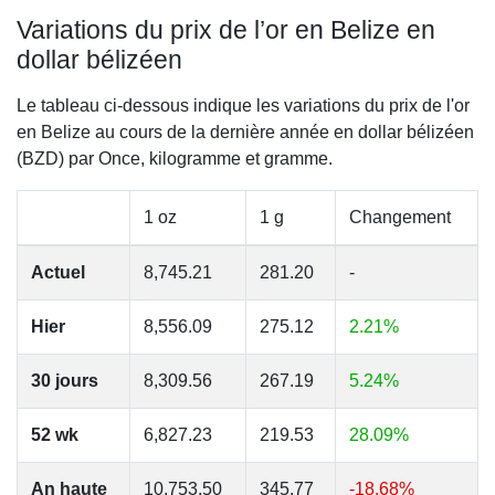
Variations du prix de l’or en Belize en
dollar bélizéen
Le tableau ci-dessous indique les variations du prix de l'or
en Belize au cours de la dernière année en dollar bélizéen
(BZD) par Once, kilogramme et gramme.
1 oz
1 g
Changement
Actuel
8,745.21
281.20
-
Hier
8,556.09
275.12
2.21%
30 jours
8,309.56
267.19
5.24%
52 wk
6,827.23
219.53
28.09%
An haute
10,753.50
345.77
-18.68%