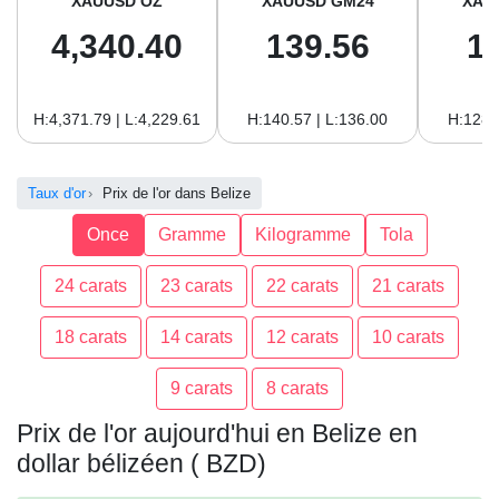
XAUUSD OZ
XAUUSD GM24
XAU
4,340.40
139.56
1
H:4,371.79 | L:4,229.61
H:140.57 | L:136.00
H:128.
Taux d'or
Prix de l'or dans Belize
Once
Gramme
Kilogramme
Tola
24 carats
23 carats
22 carats
21 carats
18 carats
14 carats
12 carats
10 carats
9 carats
8 carats
Prix de l'or aujourd'hui en Belize en
dollar bélizéen ( BZD)