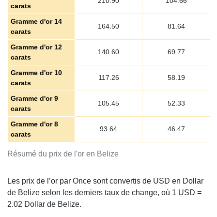
210.90
104.66
carats
Gramme d'or 14
164.50
81.64
carats
Gramme d'or 12
140.60
69.77
carats
Gramme d'or 10
117.26
58.19
carats
Gramme d'or 9
105.45
52.33
carats
Gramme d'or 8
93.64
46.47
carats
Résumé du prix de l'or en Belize
Les prix de l’or par Once sont convertis de USD en Dollar
de Belize selon les derniers taux de change, où 1 USD =
2.02
Dollar de Belize.