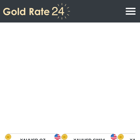
Prix de l\’or
Prix de l’or par once
Prix de l’or
Prix de l’or par gramme
Prix de l’or aujourd’hui en Amérique du Nord
Prix de l’or par kilogramme
Prix de l’or aujourd’hui en Asie
Prix de l’or par Tola
Prix de l’or aujourd’hui en Europe
Calculatrice or
Prix de l’or en Afrique
Prix de l’or aujourd’hui en Moyen Orient
Prix de l’or en Océanie
Prix de l’or aujourd’hui en Amérique du Sud