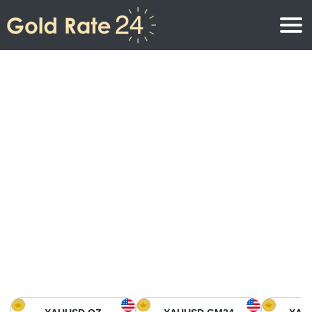
Prix de l\’or
Prix de l’or par once
Prix de l’or
Prix de l’or par gramme
Prix de l’or aujourd’hui en Amérique du Nord
Prix de l’or par kilogramme
Prix de l’or aujourd’hui en Asie
Prix de l’or par Tola
Prix de l’or aujourd’hui en Europe
Calculatrice or
Prix de l’or en Afrique
Prix de l’or aujourd’hui en Moyen Orient
Prix de l’or en Océanie
Prix de l’or aujourd’hui en Amérique du Sud