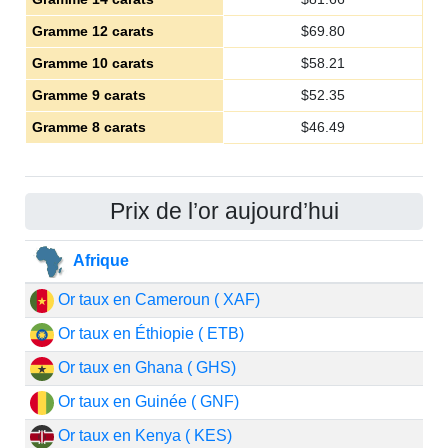
Gramme 12 carats
$
69.80
Gramme 10 carats
$
58.21
Gramme 9 carats
$
52.35
Gramme 8 carats
$
46.49
Prix de l’or aujourd’hui
Afrique
Or taux en Cameroun ( XAF)
Or taux en Éthiopie ( ETB)
Or taux en Ghana ( GHS)
Or taux en Guinée ( GNF)
Or taux en Kenya ( KES)