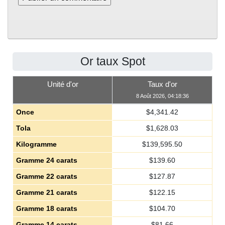
Or taux Spot
Unité d'or
Taux d'or
8 Août 2026, 04:18:36
Once
$
4,341.42
Tola
$
1,628.03
Kilogramme
$
139,595.50
Gramme 24 carats
$
139.60
Gramme 22 carats
$
127.87
Gramme 21 carats
$
122.15
Gramme 18 carats
$
104.70
Gramme 14 carats
$
81.66