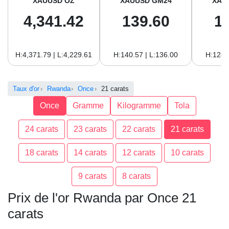
XAUUSD OZ
XAUUSD GM24
XAU
4,341.42
139.60
1
H:4,371.79 | L:4,229.61
H:140.57 | L:136.00
H:128.
Taux d'or
Rwanda
Once
21 carats
Once
Gramme
Kilogramme
Tola
24 carats
23 carats
22 carats
21 carats
18 carats
14 carats
12 carats
10 carats
9 carats
8 carats
Prix de l'or Rwanda par Once 21
carats