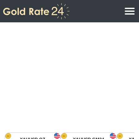
Prix de l\’or
Prix de l’or par once
Prix de l’or
Prix de l’or par gramme
Prix de l’or aujourd’hui en Amérique du Nord
Prix de l’or par kilogramme
Prix de l’or aujourd’hui en Asie
Prix de l’or par Tola
Prix de l’or aujourd’hui en Europe
Calculatrice or
Prix de l’or en Afrique
Prix de l’or aujourd’hui en Moyen Orient
Prix de l’or en Océanie
Prix de l’or aujourd’hui en Amérique du Sud