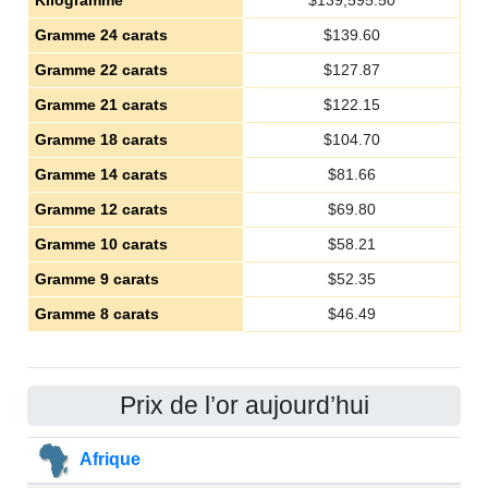
Kilogramme
$
139,595.50
Gramme 24 carats
$
139.60
Gramme 22 carats
$
127.87
Gramme 21 carats
$
122.15
Gramme 18 carats
$
104.70
Gramme 14 carats
$
81.66
Gramme 12 carats
$
69.80
Gramme 10 carats
$
58.21
Gramme 9 carats
$
52.35
Gramme 8 carats
$
46.49
Prix de l’or aujourd’hui
Afrique