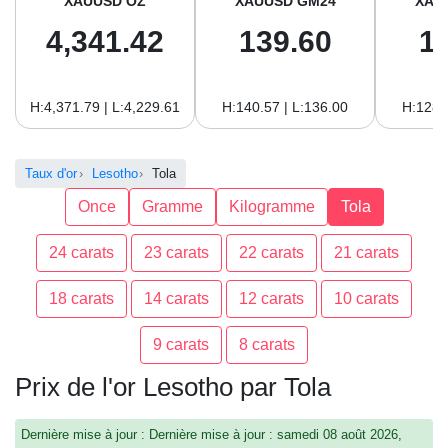
XAUUSD OZ
XAUUSD GM24
XAU
4,341.42
139.60
1
H:4,371.79 | L:4,229.61
H:140.57 | L:136.00
H:128.
Taux d'or
Lesotho
Tola
Once
Gramme
Kilogramme
Tola
24 carats
23 carats
22 carats
21 carats
18 carats
14 carats
12 carats
10 carats
9 carats
8 carats
Prix de l'or Lesotho par Tola
Dernière mise à jour : Dernière mise à jour : samedi 08 août 2026,