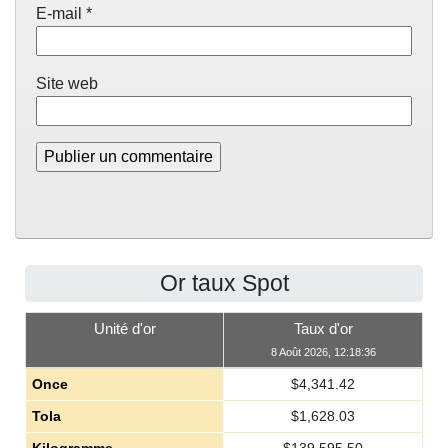
E-mail
*
Site web
Or taux Spot
Unité d'or
Taux d'or
8 Août 2026, 12:18:36
Once
$
4,341.42
Tola
$
1,628.03