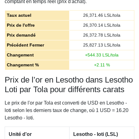
comptant en temps réel (prix d'achat).
Taux actuel
26,371.46
LSL/tola
Prix de l'offre
26,370.14
LSL/tola
Prix demandé
26,372.78
LSL/tola
Précédent Fermer
25,827.13
LSL/tola
Changement
+
544.33
LSL/tola
Changement %
+
2.11
%
Prix de l’or en Lesotho dans Lesotho
Loti par Tola pour différents carats
Le prix de l'or par Tola est converti de USD en Lesotho -
loti selon les derniers taux de change, où 1 USD = 16.20
Lesotho - loti.
Unité d'or
Lesotho - loti (LSL)