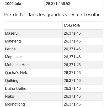
1000 tola
26,371,456.53
Prix de l'or dans les grandes villes de Lesotho
LSL/Tola
Maseru
26,371.46
Mafeteng
26,371.46
Leribe
26,371.46
Maputsoe
26,371.46
Mohale’s Hoek
26,371.46
Qacha’s Nek
26,371.46
Quthing
26,371.46
Butha-Buthe
26,371.46
Nako
26,371.46
Mokhotlong
26,371.46