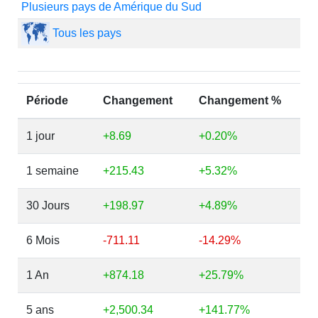
Plusieurs pays de Amérique du Sud
Tous les pays
Période
Changement
Changement %
1 jour
+8.69
+0.20%
1 semaine
+215.43
+5.32%
30 Jours
+198.97
+4.89%
6 Mois
-711.11
-14.29%
1 An
+874.18
+25.79%
5 ans
+2,500.34
+141.77%