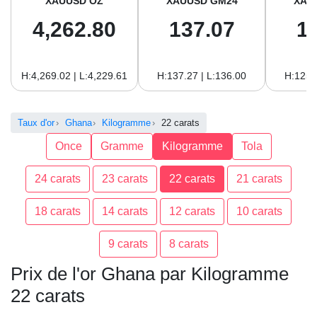
XAUUSD OZ
XAUUSD GM24
XAU
4,262.80
137.07
1
H:4,269.02 | L:4,229.61
H:137.27 | L:136.00
H:125.
Taux d'or
Ghana
Kilogramme
22 carats
Once
Gramme
Kilogramme
Tola
24 carats
23 carats
22 carats
21 carats
18 carats
14 carats
12 carats
10 carats
9 carats
8 carats
Prix de l'or Ghana par Kilogramme
22 carats