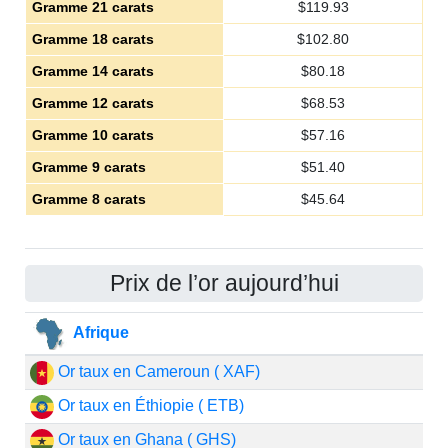
Gramme 21 carats
$
119.93
Gramme 18 carats
$
102.80
Gramme 14 carats
$
80.18
Gramme 12 carats
$
68.53
Gramme 10 carats
$
57.16
Gramme 9 carats
$
51.40
Gramme 8 carats
$
45.64
Prix de l’or aujourd’hui
Afrique
Or taux en Cameroun ( XAF)
Or taux en Éthiopie ( ETB)
Or taux en Ghana ( GHS)