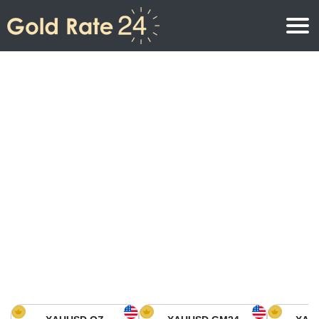
Prix de l\’or
Prix de l’or par once
Prix de l’or
Prix de l’or par gramme
Prix de l’or aujourd’hui en Amérique du Nord
Prix de l’or par kilogramme
Prix de l’or aujourd’hui en Asie
Prix de l’or par Tola
Prix de l’or aujourd’hui en Europe
Calculatrice or
Prix de l’or en Afrique
Prix de l’or aujourd’hui en Moyen Orient
Prix de l’or en Océanie
Prix de l’or aujourd’hui en Amérique du Sud