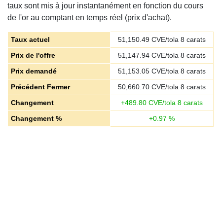
taux sont mis à jour instantanément en fonction du cours
de l'or au comptant en temps réel (prix d'achat).
Taux actuel
51,150.49
CVE/tola 8 carats
Prix de l'offre
51,147.94
CVE/tola 8 carats
Prix demandé
51,153.05
CVE/tola 8 carats
Précédent Fermer
50,660.70
CVE/tola 8 carats
Changement
+
489.80
CVE/tola 8 carats
Changement %
+
0.97
%