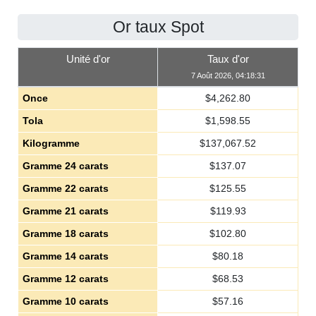
Or taux Spot
Unité d'or
Taux d'or
7 Août 2026, 04:18:31
Once
$
4,262.80
Tola
$
1,598.55
Kilogramme
$
137,067.52
Gramme 24 carats
$
137.07
Gramme 22 carats
$
125.55
Gramme 21 carats
$
119.93
Gramme 18 carats
$
102.80
Gramme 14 carats
$
80.18
Gramme 12 carats
$
68.53
Gramme 10 carats
$
57.16