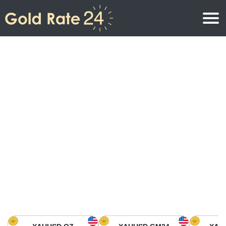
Prix de l\’or
Prix de l’or par once
Prix de l’or
Prix de l’or par gramme
Prix de l’or aujourd’hui en Amérique du Nord
Prix de l’or par kilogramme
Prix de l’or aujourd’hui en Asie
Prix de l’or par Tola
Prix de l’or aujourd’hui en Europe
Calculatrice or
Prix de l’or en Afrique
Prix de l’or aujourd’hui en Moyen Orient
Prix de l’or en Océanie
Prix de l’or aujourd’hui en Amérique du Sud