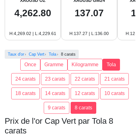
XAUUSD OZ
XAUUSD GM24
XAU
4,262.80
137.07
1
H:4,269.02 | L:4,229.61
H:137.27 | L:136.00
H:125.
Taux d'or
Cap Vert
Tola
8 carats
Once
Gramme
Kilogramme
Tola
24 carats
23 carats
22 carats
21 carats
18 carats
14 carats
12 carats
10 carats
9 carats
8 carats
Prix de l'or Cap Vert par Tola 8
carats