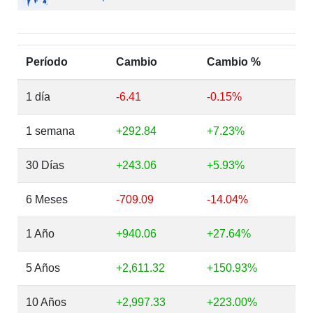
Período
Cambio
Cambio %
1 día
-6.41
-0.15%
1 semana
+292.84
+7.23%
30 Días
+243.06
+5.93%
6 Meses
-709.09
-14.04%
1 Año
+940.06
+27.64%
5 Años
+2,611.32
+150.93%
10 Años
+2,997.33
+223.00%