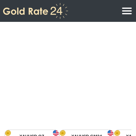
Precio de oro
Precio del oro por onza
Precios del oro
Precio del oro por gramo
Precio del oro en América del Norte
Precio por kilogramo
Precio del oro en Asia
Precio por Tola
Precio del oro en Europa
Calculadora de oro
Precio del oro en África
Precio del Oro hoy en Medio Oriente
Precio del oro en Oceanía
Precio del Oro hoy en América del sur