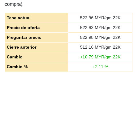
compra).
Tasa actual
522.96
MYR/gm 22K
Precio de oferta
522.93
MYR/gm 22K
Preguntar precio
522.98
MYR/gm 22K
Cierre anterior
512.16
MYR/gm 22K
Cambio
+
10.79
MYR/gm 22K
Cambio %
+
2.11
%