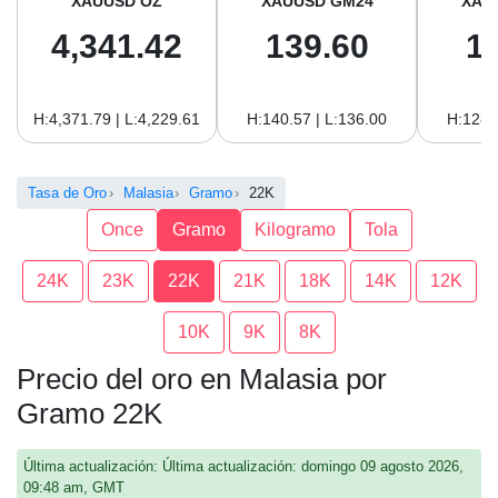
XAUUSD OZ
XAUUSD GM24
XAU
4,341.42
139.60
1
H:4,371.79 | L:4,229.61
H:140.57 | L:136.00
H:128.
Tasa de Oro
Malasia
Gramo
22K
Once
Gramo
Kilogramo
Tola
24K
23K
22K
21K
18K
14K
12K
10K
9K
8K
Precio del oro en Malasia por
Gramo 22K
Última actualización: Última actualización: domingo 09 agosto 2026,
09:48 am, GMT