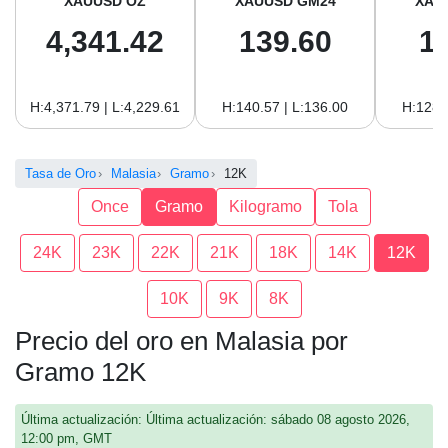
XAUUSD OZ
XAUUSD GM24
XAU
4,341.42
139.60
1
H:4,371.79 | L:4,229.61
H:140.57 | L:136.00
H:128.
Tasa de Oro
Malasia
Gramo
12K
Once
Gramo
Kilogramo
Tola
24K
23K
22K
21K
18K
14K
12K
10K
9K
8K
Precio del oro en Malasia por
Gramo 12K
Última actualización: Última actualización: sábado 08 agosto 2026,
12:00 pm, GMT