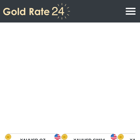
Precio de oro
Precio del oro por onza
Precios del oro
Precio del oro por gramo
Precio del oro en América del Norte
Precio por kilogramo
Precio del oro en Asia
Precio por Tola
Precio del oro en Europa
Calculadora de oro
Precio del oro en África
Precio del Oro hoy en Medio Oriente
Precio del oro en Oceanía
Precio del Oro hoy en América del sur