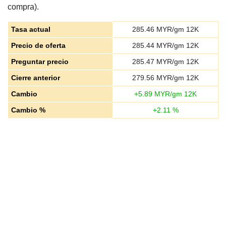
compra).
Tasa actual
285.46
MYR/gm 12K
Precio de oferta
285.44
MYR/gm 12K
Preguntar precio
285.47
MYR/gm 12K
Cierre anterior
279.56
MYR/gm 12K
Cambio
+
5.89
MYR/gm 12K
Cambio %
+
2.11
%