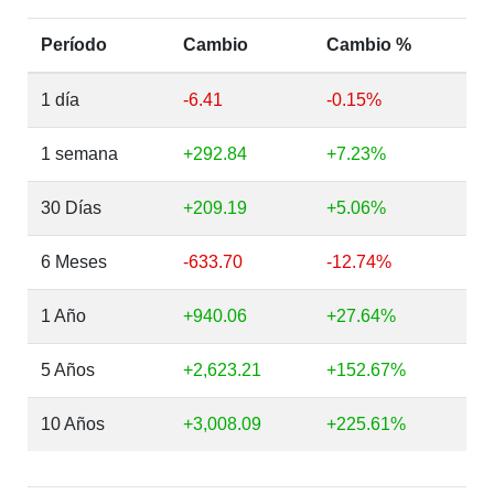
Período
Cambio
Cambio %
1 día
-6.41
-0.15%
1 semana
+292.84
+7.23%
30 Días
+209.19
+5.06%
6 Meses
-633.70
-12.74%
1 Año
+940.06
+27.64%
5 Años
+2,623.21
+152.67%
10 Años
+3,008.09
+225.61%