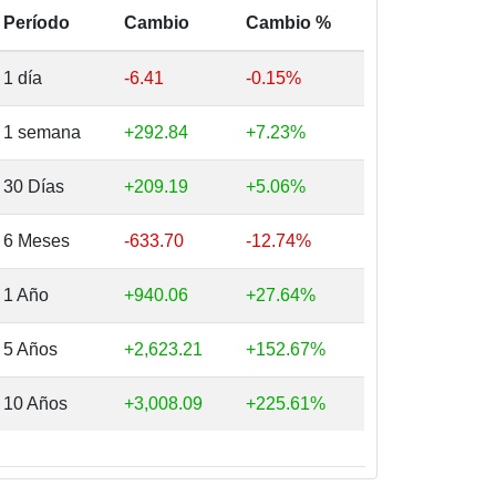
Período
Cambio
Cambio %
1 día
-6.41
-0.15%
1 semana
+292.84
+7.23%
30 Días
+209.19
+5.06%
6 Meses
-633.70
-12.74%
1 Año
+940.06
+27.64%
5 Años
+2,623.21
+152.67%
10 Años
+3,008.09
+225.61%