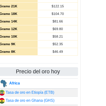
Gramo 21K
$
122.15
Gramo 18K
$
104.70
Gramo 14K
$
81.66
Gramo 12K
$
69.80
Gramo 10K
$
58.21
Gramo 9K
$
52.35
Gramo 8K
$
46.49
Precio del oro hoy
Africa
Tasa de oro en Etiopía (ETB)
Tasa de oro en Ghana (GHS)