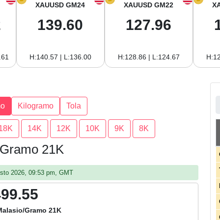
XAUUSD GM24
XAUUSD GM22
X
2
139.60
127.96
.61
H:140.57 | L:136.00
H:128.86 | L:124.67
H:12
mo
Kilogramo
Tola
18K
14K
12K
10K
9K
8K
r Gramo 21K
gosto 2026, 09:53 pm, GMT
499.55
Malasio/Gramo 21K