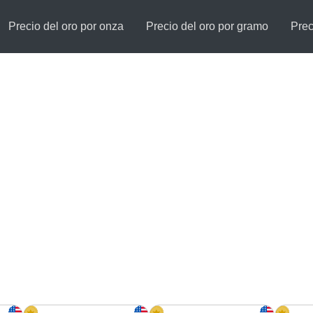
Precio del oro por onza
Precio del oro por gramo
Prec