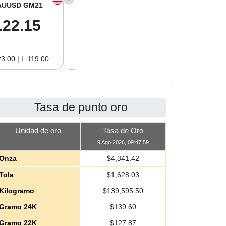
AUUSD GM21
XAGUSD OZ
XAGUSD GM
122.15
63.47
2.04
3.00 | L:119.00
H:65.13 | L:61.15
H:2.09 | L:1.97
Tasa de punto oro
Unidad de oro
Tasa de Oro
9 Ago 2026, 09:47:59
Onza
$
4,341.42
Tola
$
1,628.03
Kilogramo
$
139,595.50
Gramo 24K
$
139.60
Gramo 22K
$
127.87