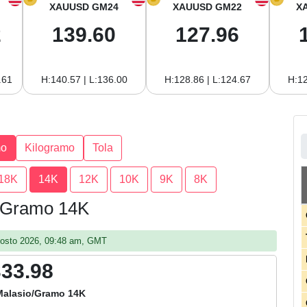
XAUUSD GM24
XAUUSD GM22
X
2
139.60
127.96
.61
H:140.57 | L:136.00
H:128.86 | L:124.67
H:12
mo
Kilogramo
Tola
18K
14K
12K
10K
9K
8K
r Gramo 14K
agosto 2026, 09:48 am, GMT
333.98
Malasio/Gramo 14K