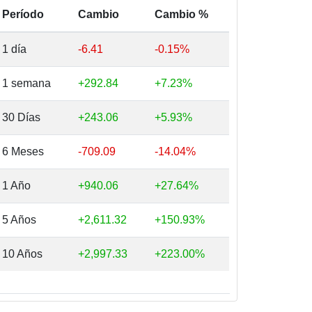
Período
Cambio
Cambio %
1 día
-6.41
-0.15%
1 semana
+292.84
+7.23%
30 Días
+243.06
+5.93%
6 Meses
-709.09
-14.04%
1 Año
+940.06
+27.64%
5 Años
+2,611.32
+150.93%
10 Años
+2,997.33
+223.00%