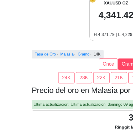
XAUUSD OZ
4,341.4
H:4,371.79 | L:4,229
Tasa de Oro
Malasia
Gramo
14K
Once
Gra
24K
23K
22K
21K
Precio del oro en Malasia po
Última actualización: Última actualización: domingo 09 
Ringgit 