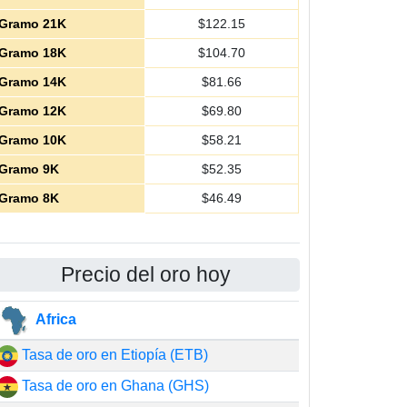
Gramo 21K
$
122.15
Gramo 18K
$
104.70
Gramo 14K
$
81.66
Gramo 12K
$
69.80
Gramo 10K
$
58.21
Gramo 9K
$
52.35
Gramo 8K
$
46.49
Precio del oro hoy
Africa
Tasa de oro en Etiopía (ETB)
Tasa de oro en Ghana (GHS)