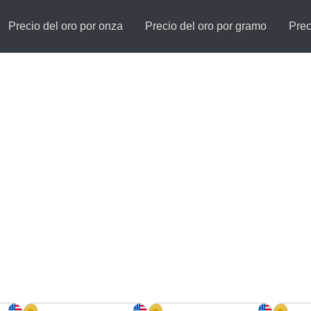
Precio del oro por onza
Precio del oro por gramo
Prec