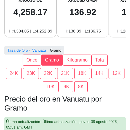
XAUUSD OZ
XAUUSD GM24
XAU
4,258.17
136.92
1
H:4,304.05 | L:4,252.89
H:138.39 | L:136.75
H:126.
Tasa de Oro
Vanuatu
Gramo
Once
Gramo
Kilogramo
Tola
24K
23K
22K
21K
18K
14K
12K
10K
9K
8K
Precio del oro en Vanuatu por
Gramo
Última actualización: Última actualización: jueves 06 agosto 2026,
05:51 am, GMT