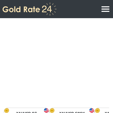
Precio de oro
Precio del oro por onza
Precios del oro
Precio del oro por gramo
Precio del oro en América del Norte
Precio por kilogramo
Precio del oro en Asia
Precio por Tola
Precio del oro en Europa
Calculadora de oro
Precio del oro en África
Precio del Oro hoy en Medio Oriente
Precio del oro en Oceanía
Precio del Oro hoy en América del sur