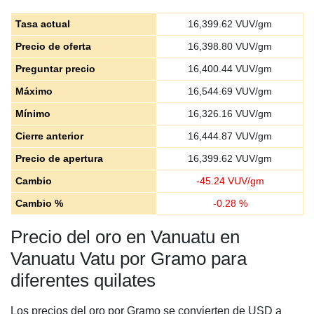
Tasa actual
16,399.62
VUV/gm
Precio de oferta
16,398.80
VUV/gm
Preguntar precio
16,400.44
VUV/gm
Máximo
16,544.69
VUV/gm
Mínimo
16,326.16
VUV/gm
Cierre anterior
16,444.87
VUV/gm
Precio de apertura
16,399.62
VUV/gm
Cambio
-
45.24
VUV/gm
Cambio %
-
0.28
%
Precio del oro en Vanuatu en
Vanuatu Vatu por Gramo para
diferentes quilates
Los precios del oro por Gramo se convierten de USD a