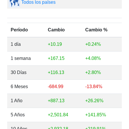
Todos los países
Período
Cambio
Cambio %
1 día
+10.19
+0.24%
1 semana
+167.15
+4.08%
30 Días
+116.13
+2.80%
6 Meses
-684.99
-13.84%
1 Año
+887.13
+26.26%
5 Años
+2,501.84
+141.85%
10 Años
+2,932.18
+219.91%