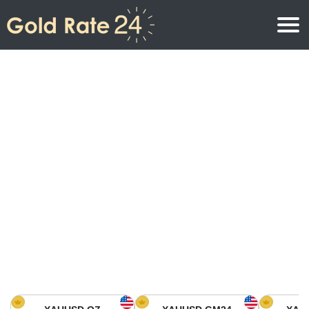
Precio de oro
Precio del oro por onza
Precios del oro
Precio del oro por gramo
Precio del oro en América del Norte
Precio por kilogramo
Precio del oro en Asia
Precio por Tola
Precio del oro en Europa
Calculadora de oro
Precio del oro en África
Precio del Oro hoy en Medio Oriente
Precio del oro en Oceanía
Precio del Oro hoy en América del sur