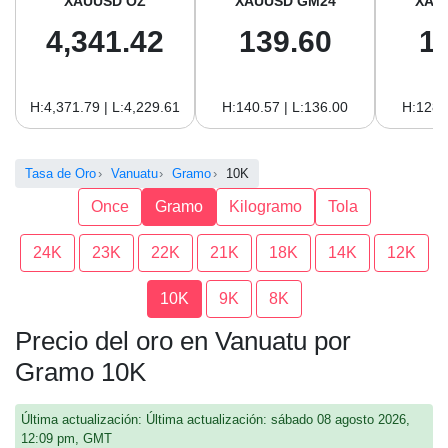
XAUUSD OZ
XAUUSD GM24
XAU
4,341.42
139.60
1
H:4,371.79 | L:4,229.61
H:140.57 | L:136.00
H:128.
Tasa de Oro
Vanuatu
Gramo
10K
Once
Gramo
Kilogramo
Tola
24K
23K
22K
21K
18K
14K
12K
10K
9K
8K
Precio del oro en Vanuatu por
Gramo 10K
Última actualización: Última actualización: sábado 08 agosto 2026,
12:09 pm, GMT