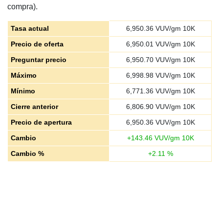
compra).
Tasa actual
6,950.36
VUV/gm 10K
Precio de oferta
6,950.01
VUV/gm 10K
Preguntar precio
6,950.70
VUV/gm 10K
Máximo
6,998.98
VUV/gm 10K
Mínimo
6,771.36
VUV/gm 10K
Cierre anterior
6,806.90
VUV/gm 10K
Precio de apertura
6,950.36
VUV/gm 10K
Cambio
+
143.46
VUV/gm 10K
Cambio %
+
2.11
%