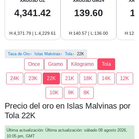
XAUUSD OZ
XAUUSD GM24
XAU
4,341.42
139.60
1
H:4,371.79 | L:4,229.61
H:140.57 | L:136.00
H:128.
Tasa de Oro
Islas Malvinas
Tola
22K
Once
Gramo
Kilogramo
Tola
24K
23K
22K
21K
18K
14K
12K
10K
9K
8K
Precio del oro en Islas Malvinas por
Tola 22K
Última actualización: Última actualización: sábado 08 agosto 2026,
10:05 pm, GMT