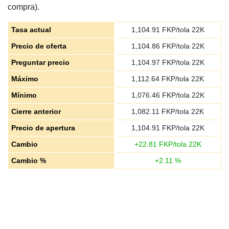
compra).
Tasa actual
1,104.91
FKP/tola 22K
Precio de oferta
1,104.86
FKP/tola 22K
Preguntar precio
1,104.97
FKP/tola 22K
Máximo
1,112.64
FKP/tola 22K
Mínimo
1,076.46
FKP/tola 22K
Cierre anterior
1,082.11
FKP/tola 22K
Precio de apertura
1,104.91
FKP/tola 22K
Cambio
+
22.81
FKP/tola 22K
Cambio %
+
2.11
%