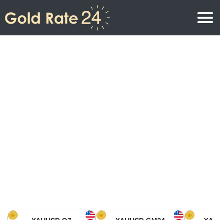
Precio de oro
Precio del oro por onza
Precios del oro
Precio del oro por gramo
Precio del oro en América del Norte
Precio por kilogramo
Precio del oro en Asia
Precio por Tola
Precio del oro en Europa
Calculadora de oro
Precio del oro en África
Precio del Oro hoy en Medio Oriente
Precio del oro en Oceanía
Precio del Oro hoy en América del sur