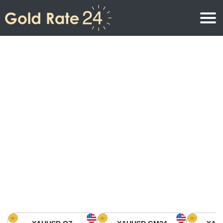
Precio de oro
Precio del oro por onza
Precios del oro
Precio del oro por gramo
Precio del oro en América del Norte
Precio por kilogramo
Precio del oro en Asia
Precio por Tola
Precio del oro en Europa
Calculadora de oro
Precio del oro en África
Precio del Oro hoy en Medio Oriente
Precio del oro en Oceanía
Precio del Oro hoy en América del sur