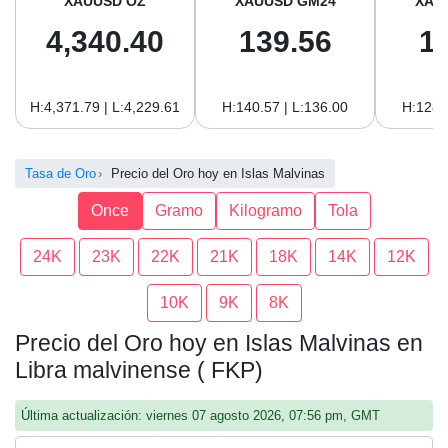
XAUUSD OZ
XAUUSD GM24
XAU
4,340.40
139.56
1
H:4,371.79 | L:4,229.61
H:140.57 | L:136.00
H:128.
Tasa de Oro
Precio del Oro hoy en Islas Malvinas
Once
Gramo
Kilogramo
Tola
24K
23K
22K
21K
18K
14K
12K
10K
9K
8K
Precio del Oro hoy en Islas Malvinas en
Libra malvinense ( FKP)
Última actualización: viernes 07 agosto 2026, 07:56 pm, GMT