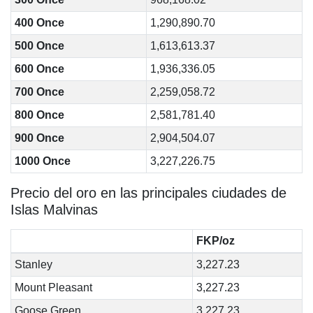
400 Once
1,290,890.70
500 Once
1,613,613.37
600 Once
1,936,336.05
700 Once
2,259,058.72
800 Once
2,581,781.40
900 Once
2,904,504.07
1000 Once
3,227,226.75
Precio del oro en las principales ciudades de
Islas Malvinas
FKP/oz
Stanley
3,227.23
Mount Pleasant
3,227.23
Goose Green
3,227.23