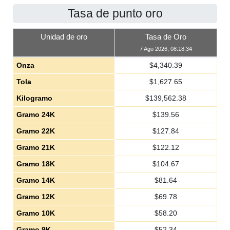
Tasa de punto oro
Unidad de oro
Tasa de Oro
7 Ago 2026, 08:18:34
Onza
$
4,340.39
Tola
$
1,627.65
Kilogramo
$
139,562.38
Gramo 24K
$
139.56
Gramo 22K
$
127.84
Gramo 21K
$
122.12
Gramo 18K
$
104.67
Gramo 14K
$
81.64
Gramo 12K
$
69.78
Gramo 10K
$
58.20
Gramo 9K
$
52.34