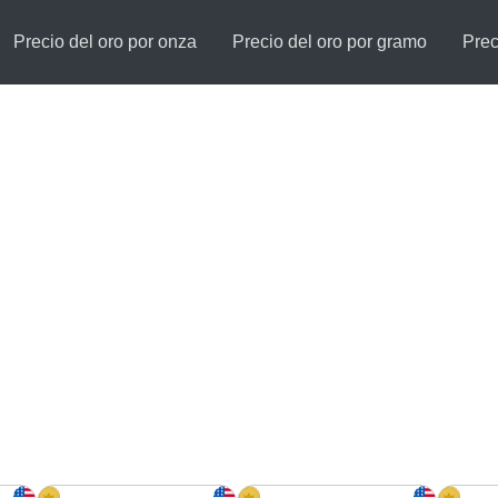
Precio del oro por onza
Precio del oro por gramo
Prec