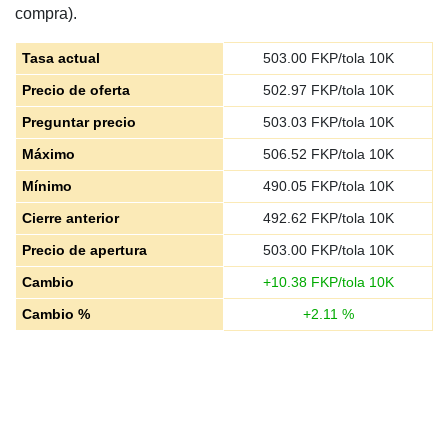
compra).
Tasa actual
503.00
FKP/tola 10K
Precio de oferta
502.97
FKP/tola 10K
Preguntar precio
503.03
FKP/tola 10K
Máximo
506.52
FKP/tola 10K
Mínimo
490.05
FKP/tola 10K
Cierre anterior
492.62
FKP/tola 10K
Precio de apertura
503.00
FKP/tola 10K
Cambio
+
10.38
FKP/tola 10K
Cambio %
+
2.11
%