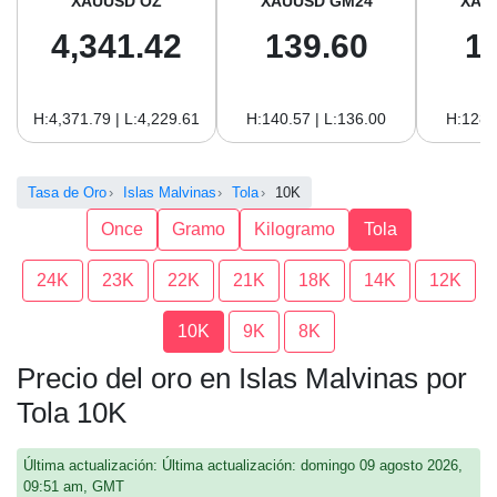
XAUUSD OZ
XAUUSD GM24
XAU
4,341.42
139.60
1
H:4,371.79 | L:4,229.61
H:140.57 | L:136.00
H:128.
Tasa de Oro
Islas Malvinas
Tola
10K
Once
Gramo
Kilogramo
Tola
24K
23K
22K
21K
18K
14K
12K
10K
9K
8K
Precio del oro en Islas Malvinas por
Tola 10K
Última actualización: Última actualización: domingo 09 agosto 2026,
09:51 am, GMT