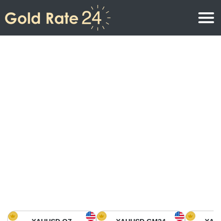
Precio de oro
Precio del oro por onza
Precios del oro
Precio del oro por gramo
Precio del oro en América del Norte
Precio por kilogramo
Precio del oro en Asia
Precio por Tola
Precio del oro en Europa
Calculadora de oro
Precio del oro en África
Precio del Oro hoy en Medio Oriente
Precio del oro en Oceanía
Precio del Oro hoy en América del sur