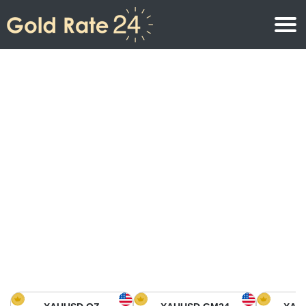
Precio de oro
Precio del oro por onza
Precios del oro
Precio del oro por gramo
Precio del oro en América del Norte
Precio por kilogramo
Precio del oro en Asia
Precio por Tola
Precio del oro en Europa
Calculadora de oro
Precio del oro en África
Precio del Oro hoy en Medio Oriente
Precio del oro en Oceanía
Precio del Oro hoy en América del sur