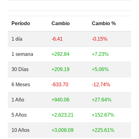
Período
Cambio
Cambio %
1 día
-6.41
-0.15%
1 semana
+292.84
+7.23%
30 Días
+209.19
+5.06%
6 Meses
-633.70
-12.74%
1 Año
+940.06
+27.64%
5 Años
+2,623.21
+152.67%
10 Años
+3,008.09
+225.61%