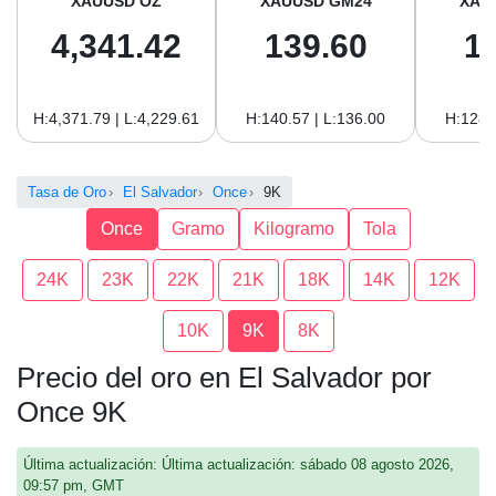
XAUUSD OZ
XAUUSD GM24
XAU
4,341.42
139.60
1
H:4,371.79 | L:4,229.61
H:140.57 | L:136.00
H:128.
Tasa de Oro
El Salvador
Once
9K
Once
Gramo
Kilogramo
Tola
24K
23K
22K
21K
18K
14K
12K
10K
9K
8K
Precio del oro en El Salvador por
Once 9K
Última actualización: Última actualización: sábado 08 agosto 2026,
09:57 pm, GMT