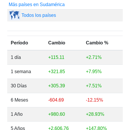
Más países en Sudamérica
Todos los países
Período
Cambio
Cambio %
1 día
+115.11
+2.71%
1 semana
+321.85
+7.95%
30 Días
+305.39
+7.51%
6 Meses
-604.69
-12.15%
1 Año
+980.60
+28.93%
5 Años
+2,606.76
+147.80%