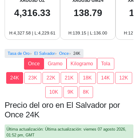
XAUUSD OZ
XAUUSD GM24
XAU
4,316.33
138.79
1
H:4,327.58 | L:4,229.61
H:139.15 | L:136.00
H:127.
Tasa de Oro
El Salvador
Once
24K
Once
Gramo
Kilogramo
Tola
24K
23K
22K
21K
18K
14K
12K
10K
9K
8K
Precio del oro en El Salvador por
Once 24K
Última actualización: Última actualización: viernes 07 agosto 2026,
01:52 pm, GMT