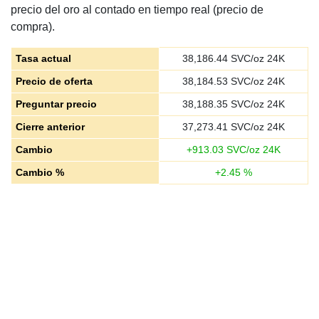
precio del oro al contado en tiempo real (precio de
compra).
Tasa actual
38,186.44
SVC/oz 24K
Precio de oferta
38,184.53
SVC/oz 24K
Preguntar precio
38,188.35
SVC/oz 24K
Cierre anterior
37,273.41
SVC/oz 24K
Cambio
+
913.03
SVC/oz 24K
Cambio %
+
2.45
%