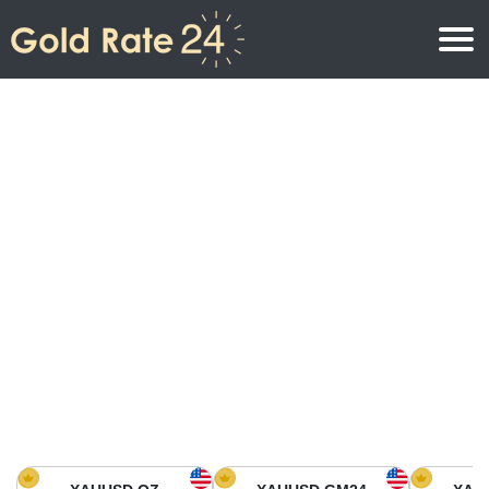
Precio de oro
Precio del oro por onza
Precios del oro
Precio del oro por gramo
Precio del oro en América del Norte
Precio por kilogramo
Precio del oro en Asia
Precio por Tola
Precio del oro en Europa
Calculadora de oro
Precio del oro en África
Precio del Oro hoy en Medio Oriente
Precio del oro en Oceanía
Precio del Oro hoy en América del sur