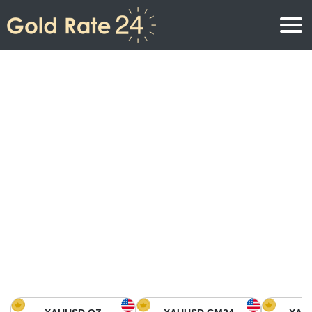
Precio de oro
Precio del oro por onza
Precios del oro
Precio del oro por gramo
Precio del oro en América del Norte
Precio por kilogramo
Precio del oro en Asia
Precio por Tola
Precio del oro en Europa
Calculadora de oro
Precio del oro en África
Precio del Oro hoy en Medio Oriente
Precio del oro en Oceanía
Precio del Oro hoy en América del sur