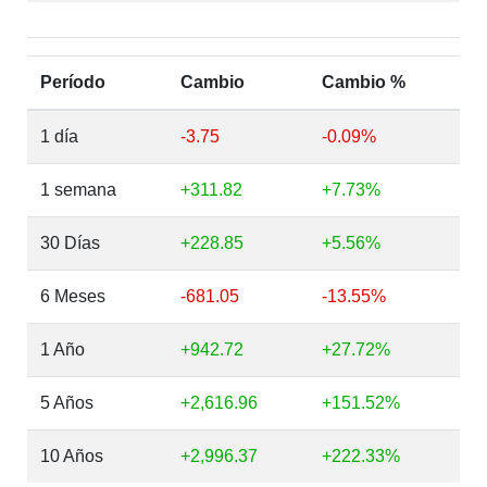
Período
Cambio
Cambio %
1 día
-3.75
-0.09%
1 semana
+311.82
+7.73%
30 Días
+228.85
+5.56%
6 Meses
-681.05
-13.55%
1 Año
+942.72
+27.72%
5 Años
+2,616.96
+151.52%
10 Años
+2,996.37
+222.33%