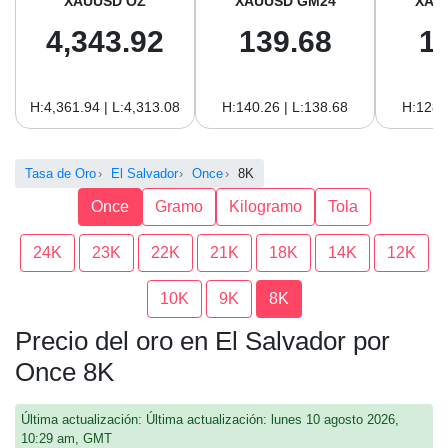
XAUUSD OZ
XAUUSD GM24
XAU
4,343.92
139.68
1
H:4,361.94 | L:4,313.08
H:140.26 | L:138.68
H:128.
Tasa de Oro
El Salvador
Once
8K
Once
Gramo
Kilogramo
Tola
24K
23K
22K
21K
18K
14K
12K
10K
9K
8K
Precio del oro en El Salvador por
Once 8K
Última actualización: Última actualización: lunes 10 agosto 2026,
10:29 am, GMT