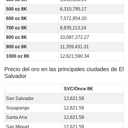
500 oz 8K
6,310,795.17
600 oz 8K
7,572,954.20
700 oz 8K
8,835,113.24
800 oz 8K
10,097,272.27
900 oz 8K
11,359,431.31
1000 oz 8K
12,621,590.34
Precio del oro en las principales ciudades de El
Salvador
SVC/Once 8K
San Salvador
12,621.59
Soyapango
12,621.59
Santa Ana
12,621.59
San Miguel
12,621.59