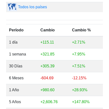
Todos los países
Período
Cambio
Cambio %
1 día
+115.11
+2.71%
1 semana
+321.85
+7.95%
30 Días
+305.39
+7.51%
6 Meses
-604.69
-12.15%
1 Año
+980.60
+28.93%
5 Años
+2,606.76
+147.80%