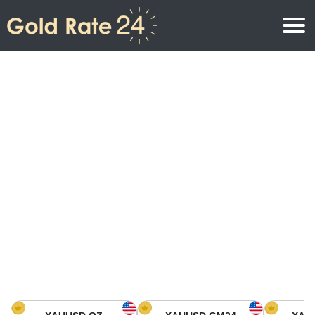
Precio de oro
Precio del oro por onza
Precios del oro
Precio del oro por gramo
Precio del oro en América del Norte
Precio por kilogramo
Precio del oro en Asia
Precio por Tola
Precio del oro en Europa
Calculadora de oro
Precio del oro en África
Precio del Oro hoy en Medio Oriente
Precio del oro en Oceanía
Precio del Oro hoy en América del sur