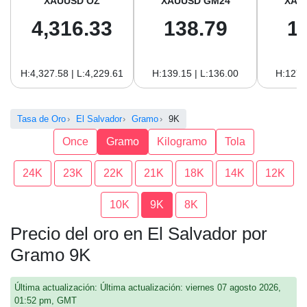
XAUUSD OZ
XAUUSD GM24
XAU
4,316.33
138.79
1
H:4,327.58 | L:4,229.61
H:139.15 | L:136.00
H:127.
Tasa de Oro
El Salvador
Gramo
9K
Once
Gramo
Kilogramo
Tola
24K
23K
22K
21K
18K
14K
12K
10K
9K
8K
Precio del oro en El Salvador por
Gramo 9K
Última actualización: Última actualización: viernes 07 agosto 2026,
01:52 pm, GMT