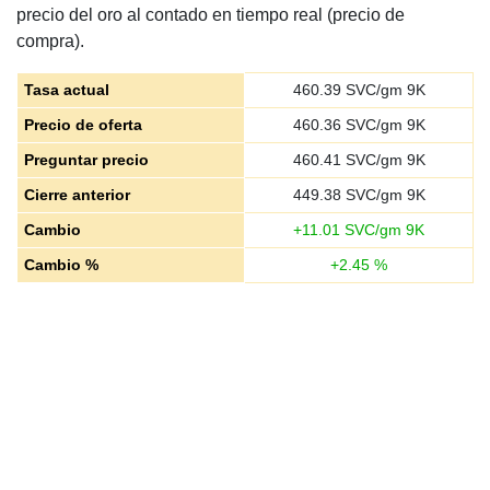
precio del oro al contado en tiempo real (precio de
compra).
Tasa actual
460.39
SVC/gm 9K
Precio de oferta
460.36
SVC/gm 9K
Preguntar precio
460.41
SVC/gm 9K
Cierre anterior
449.38
SVC/gm 9K
Cambio
+
11.01
SVC/gm 9K
Cambio %
+
2.45
%