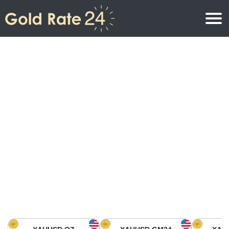
Precio de oro
Precio del oro por onza
Precios del oro
Precio del oro por gramo
Precio del oro en América del Norte
Precio por kilogramo
Precio del oro en Asia
Precio por Tola
Precio del oro en Europa
Calculadora de oro
Precio del oro en África
Precio del Oro hoy en Medio Oriente
Precio del oro en Oceanía
Precio del Oro hoy en América del sur