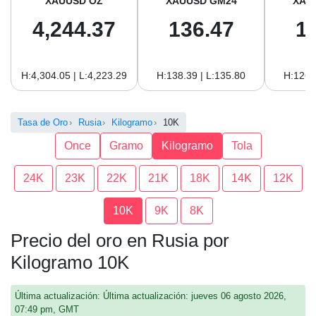
XAUUSD OZ
XAUUSD GM24
XAU
4,244.37
136.47
1
H:4,304.05 | L:4,223.29
H:138.39 | L:135.80
H:126.
Tasa de Oro
Rusia
Kilogramo
10K
Once
Gramo
Kilogramo
Tola
24K
23K
22K
21K
18K
14K
12K
10K
9K
8K
Precio del oro en Rusia por
Kilogramo 10K
Última actualización: Última actualización: jueves 06 agosto 2026,
07:49 pm, GMT