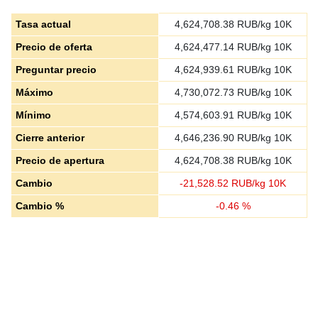
Tasa actual
4,624,708.38
RUB/kg 10K
Precio de oferta
4,624,477.14
RUB/kg 10K
Preguntar precio
4,624,939.61
RUB/kg 10K
Máximo
4,730,072.73
RUB/kg 10K
Mínimo
4,574,603.91
RUB/kg 10K
Cierre anterior
4,646,236.90
RUB/kg 10K
Precio de apertura
4,624,708.38
RUB/kg 10K
Cambio
-
21,528.52
RUB/kg 10K
Cambio %
-
0.46
%