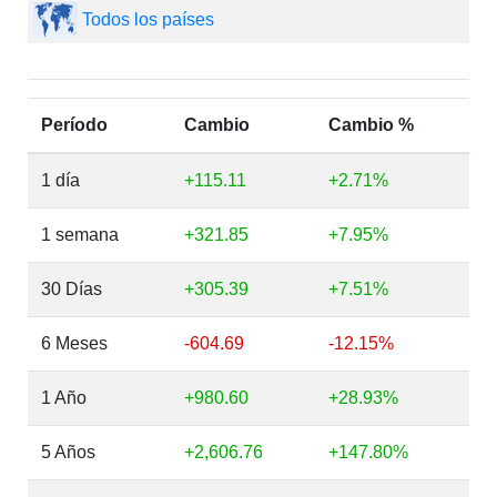
Todos los países
Período
Cambio
Cambio %
1 día
+115.11
+2.71%
1 semana
+321.85
+7.95%
30 Días
+305.39
+7.51%
6 Meses
-604.69
-12.15%
1 Año
+980.60
+28.93%
5 Años
+2,606.76
+147.80%