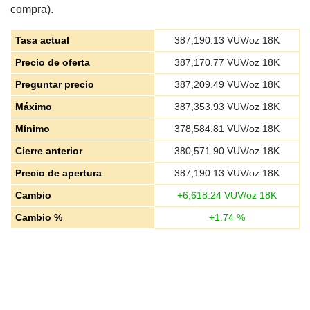
compra).
Tasa actual
387,190.13
VUV/oz 18K
Precio de oferta
387,170.77
VUV/oz 18K
Preguntar precio
387,209.49
VUV/oz 18K
Máximo
387,353.93
VUV/oz 18K
Mínimo
378,584.81
VUV/oz 18K
Cierre anterior
380,571.90
VUV/oz 18K
Precio de apertura
387,190.13
VUV/oz 18K
Cambio
+
6,618.24
VUV/oz 18K
Cambio %
+
1.74
%