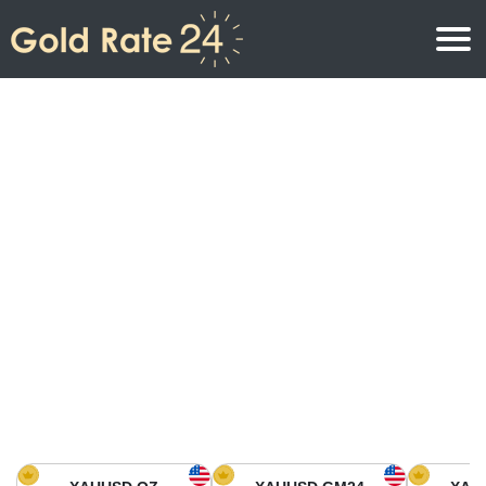
Precio de oro
Precio del oro por onza
Precios del oro
Precio del oro por gramo
Precio del oro en América del Norte
Precio por kilogramo
Precio del oro en Asia
Precio por Tola
Precio del oro en Europa
Calculadora de oro
Precio del oro en África
Precio del Oro hoy en Medio Oriente
Precio del oro en Oceanía
Precio del Oro hoy en América del sur