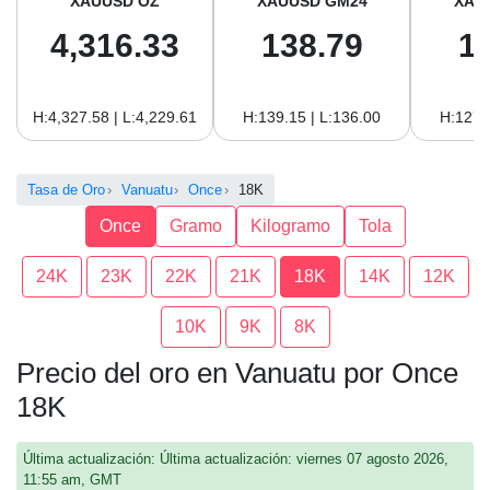
XAUUSD OZ
XAUUSD GM24
XAU
4,316.33
138.79
1
H:4,327.58 | L:4,229.61
H:139.15 | L:136.00
H:127.
Tasa de Oro
Vanuatu
Once
18K
Once
Gramo
Kilogramo
Tola
24K
23K
22K
21K
18K
14K
12K
10K
9K
8K
Precio del oro en Vanuatu por Once
18K
Última actualización: Última actualización: viernes 07 agosto 2026,
11:55 am, GMT