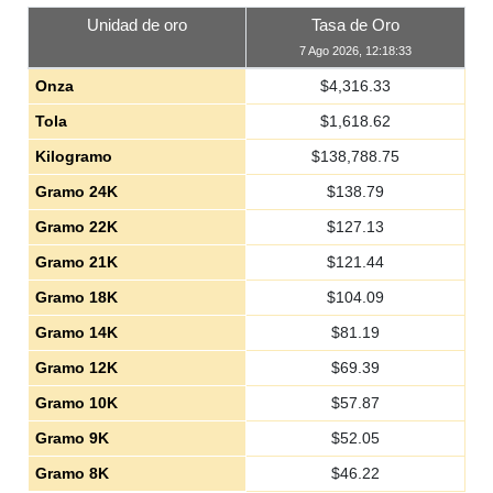
Unidad de oro
Tasa de Oro
7 Ago 2026, 12:18:33
Onza
$
4,316.33
Tola
$
1,618.62
Kilogramo
$
138,788.75
Gramo 24K
$
138.79
Gramo 22K
$
127.13
Gramo 21K
$
121.44
Gramo 18K
$
104.09
Gramo 14K
$
81.19
Gramo 12K
$
69.39
Gramo 10K
$
57.87
Gramo 9K
$
52.05
Gramo 8K
$
46.22