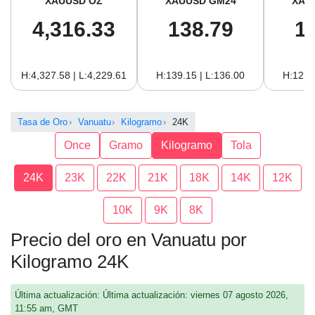
XAUUSD OZ
XAUUSD GM24
XAU
4,316.33
138.79
1
H:4,327.58 | L:4,229.61
H:139.15 | L:136.00
H:127.
Tasa de Oro
Vanuatu
Kilogramo
24K
Once
Gramo
Kilogramo
Tola
24K
23K
22K
21K
18K
14K
12K
10K
9K
8K
Precio del oro en Vanuatu por
Kilogramo 24K
Última actualización: Última actualización: viernes 07 agosto 2026,
11:55 am, GMT