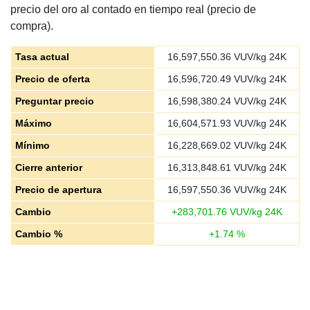
precio del oro al contado en tiempo real (precio de
compra).
Tasa actual
16,597,550.36
VUV/kg 24K
Precio de oferta
16,596,720.49
VUV/kg 24K
Preguntar precio
16,598,380.24
VUV/kg 24K
Máximo
16,604,571.93
VUV/kg 24K
Mínimo
16,228,669.02
VUV/kg 24K
Cierre anterior
16,313,848.61
VUV/kg 24K
Precio de apertura
16,597,550.36
VUV/kg 24K
Cambio
+
283,701.76
VUV/kg 24K
Cambio %
+
1.74
%