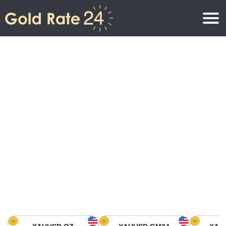
Precio de oro
Precio del oro por onza
Precios del oro
Precio del oro por gramo
Precio del oro en América del Norte
Precio por kilogramo
Precio del oro en Asia
Precio por Tola
Precio del oro en Europa
Calculadora de oro
Precio del oro en África
Precio del Oro hoy en Medio Oriente
Precio del oro en Oceanía
Precio del Oro hoy en América del sur