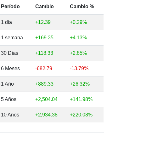
Período
Cambio
Cambio %
1 día
+12.39
+0.29%
1 semana
+169.35
+4.13%
30 Días
+118.33
+2.85%
6 Meses
-682.79
-13.79%
1 Año
+889.33
+26.32%
5 Años
+2,504.04
+141.98%
10 Años
+2,934.38
+220.08%