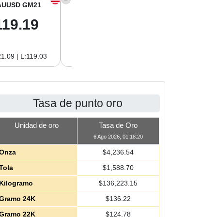
AUUSD GM21
XAGUSD OZ
XAGUSD GM
119.19
61.01
1.96
1.09 | L:119.03
H:62.89 | L:61.01
H:2.02 | L:1.96
Tasa de punto oro
Unidad de oro
Tasa de Oro
6 Ago 2026, 01:18:20
Onza
$
4,236.54
Tola
$
1,588.70
Kilogramo
$
136,223.15
Gramo 24K
$
136.22
Gramo 22K
$
124.78