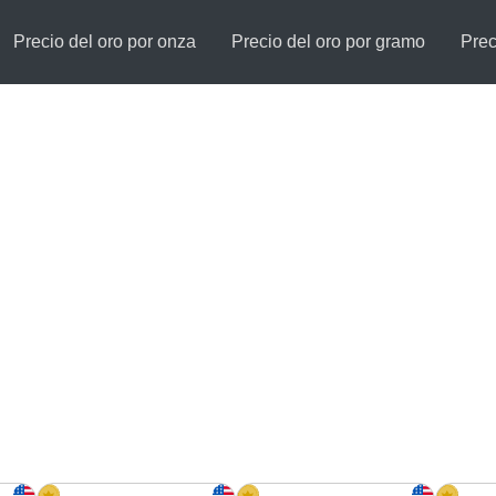
Precio del oro por onza
Precio del oro por gramo
Prec