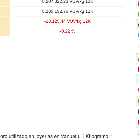
8,207,322.23
VUV/kg 12K
8,189,192.79
VUV/kg 12K
-
18,129.44
VUV/kg 12K
-
0.22
%
ro utilizado en joyerías en Vanuatu. 1 Kilogramo =