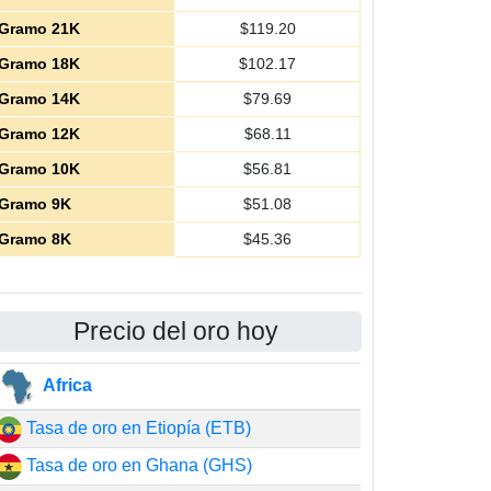
Gramo 21K
$
119.20
Gramo 18K
$
102.17
Gramo 14K
$
79.69
Gramo 12K
$
68.11
Gramo 10K
$
56.81
Gramo 9K
$
51.08
Gramo 8K
$
45.36
Precio del oro hoy
Africa
Tasa de oro en Etiopía (ETB)
Tasa de oro en Ghana (GHS)