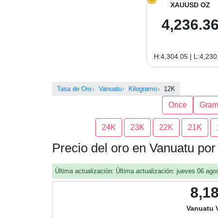
XAUUSD OZ
4,236.3
H:4,304.05 | L:4,230
Tasa de Oro
Vanuatu
Kilogramo
12K
Once
Gra
24K
23K
22K
21K
Precio del oro en Vanuatu po
Última actualización: Última actualización: jueves 06 a
8,1
Vanuatu 