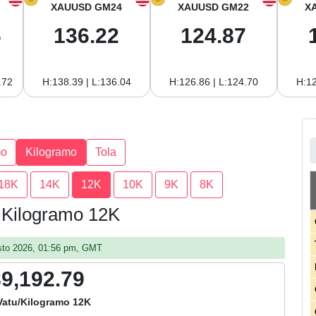
XAUUSD GM24
XAUUSD GM22
X
6
136.22
124.87
.72
H:138.39 | L:136.04
H:126.86 | L:124.70
H:12
mo
Kilogramo
Tola
18K
14K
12K
10K
9K
8K
r Kilogramo 12K
gosto 2026, 01:56 pm, GMT
89,192.79
Vatu/Kilogramo 12K