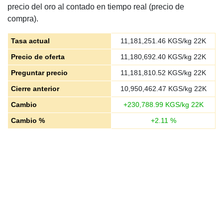
precio del oro al contado en tiempo real (precio de
compra).
Tasa actual
11,181,251.46
KGS/kg 22K
Precio de oferta
11,180,692.40
KGS/kg 22K
Preguntar precio
11,181,810.52
KGS/kg 22K
Cierre anterior
10,950,462.47
KGS/kg 22K
Cambio
+
230,788.99
KGS/kg 22K
Cambio %
+
2.11
%