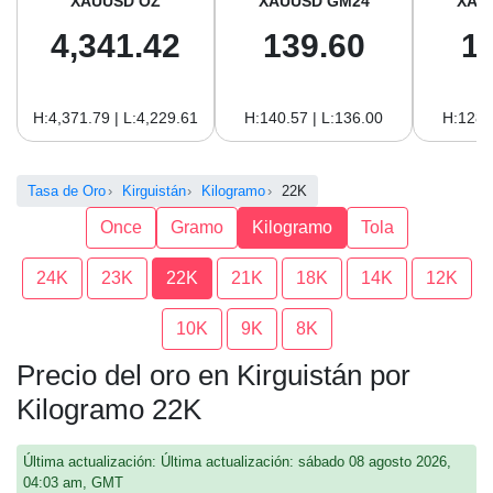
XAUUSD OZ
XAUUSD GM24
XAU
4,341.42
139.60
1
H:4,371.79 | L:4,229.61
H:140.57 | L:136.00
H:128.
Tasa de Oro
Kirguistán
Kilogramo
22K
Once
Gramo
Kilogramo
Tola
24K
23K
22K
21K
18K
14K
12K
10K
9K
8K
Precio del oro en Kirguistán por
Kilogramo 22K
Última actualización: Última actualización: sábado 08 agosto 2026,
04:03 am, GMT