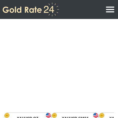
Precio de oro
Precio del oro por onza
Precios del oro
Precio del oro por gramo
Precio del oro en América del Norte
Precio por kilogramo
Precio del oro en Asia
Precio por Tola
Precio del oro en Europa
Calculadora de oro
Precio del oro en África
Precio del Oro hoy en Medio Oriente
Precio del oro en Oceanía
Precio del Oro hoy en América del sur