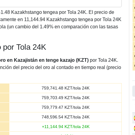
41.48
Kazakhstango tengea por Tola 24K. El precio de
ivamente en 11,144.94 Kazakhstango tengea por Tola 24K
la (un cambio del 1.49% en comparación con las tasas
o por Tola 24K
oro en Kazajistán en tenge kazajo (KZT)
por Tola 24K.
nción del precio del oro al contado en tiempo real (precio
759,741.48
KZT/tola 24K
759,703.49
KZT/tola 24K
759,779.47
KZT/tola 24K
748,596.54
KZT/tola 24K
+
11,144.94
KZT/tola 24K