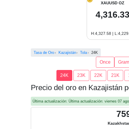
XAUUSD OZ
4,316.3
H:4,327.58 | L:4,229
Tasa de Oro
Kazajistán
Tola
24K
Once
Gra
24K
23K
22K
21K
Precio del oro en Kazajistán 
Última actualización: Última actualización: viernes 07 a
75
Kazakhsta