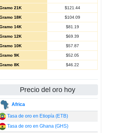
Gramo 21K
$
121.44
Gramo 18K
$
104.09
Gramo 14K
$
81.19
Gramo 12K
$
69.39
Gramo 10K
$
57.87
Gramo 9K
$
52.05
Gramo 8K
$
46.22
Precio del oro hoy
Africa
Tasa de oro en Etiopía (ETB)
Tasa de oro en Ghana (GHS)