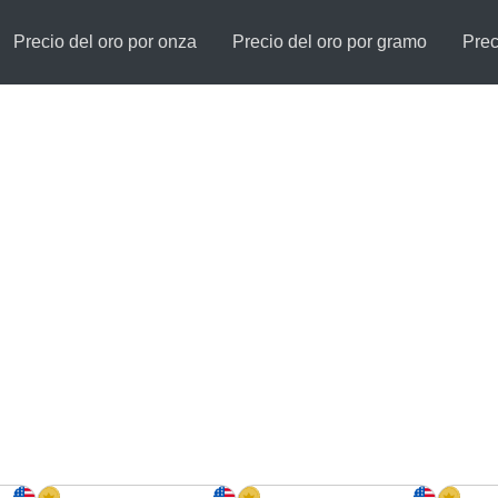
Precio del oro por onza
Precio del oro por gramo
Prec