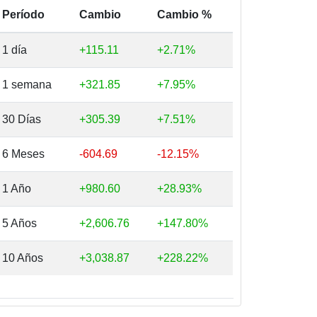
Período
Cambio
Cambio %
1 día
+115.11
+2.71%
1 semana
+321.85
+7.95%
30 Días
+305.39
+7.51%
6 Meses
-604.69
-12.15%
1 Año
+980.60
+28.93%
5 Años
+2,606.76
+147.80%
10 Años
+3,038.87
+228.22%