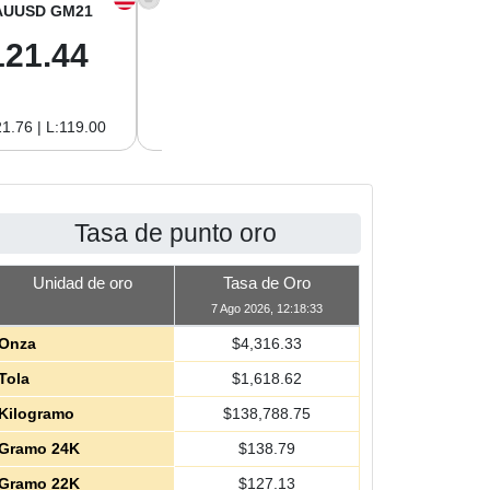
AUUSD GM21
XAGUSD OZ
XAGUSD GM
121.44
64.00
2.06
1.76 | L:119.00
H:64.62 | L:61.15
H:2.08 | L:1.97
Tasa de punto oro
Unidad de oro
Tasa de Oro
7 Ago 2026, 12:18:33
Onza
$
4,316.33
Tola
$
1,618.62
Kilogramo
$
138,788.75
Gramo 24K
$
138.79
Gramo 22K
$
127.13