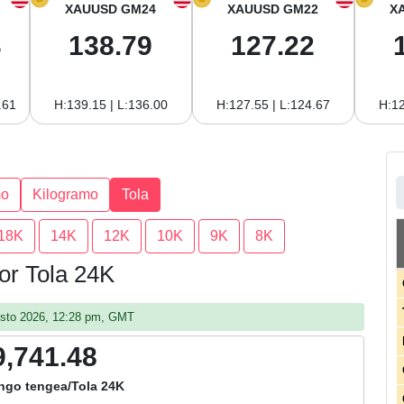
XAUUSD GM24
XAUUSD GM22
X
3
138.79
127.22
.61
H:139.15 | L:136.00
H:127.55 | L:124.67
H:12
mo
Kilogramo
Tola
18K
14K
12K
10K
9K
8K
por Tola 24K
gosto 2026, 12:28 pm, GMT
9,741.48
ngo tengea/Tola 24K