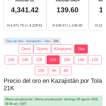
XAUUSD OZ
XAUUSD GM24
XAU
4,341.42
139.60
1
H:4,371.79 | L:4,229.61
H:140.57 | L:136.00
H:128.
Tasa de Oro
Kazajistán
Tola
21K
Once
Gramo
Kilogramo
Tola
24K
23K
22K
21K
18K
14K
12K
10K
9K
8K
Precio del oro en Kazajistán por Tola
21K
Última actualización: Última actualización: domingo 09 agosto 2026,
09:49 am, GMT