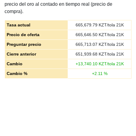
precio del oro al contado en tiempo real (precio de
compra).
Tasa actual
665,679.79
KZT/tola 21K
Precio de oferta
665,646.50
KZT/tola 21K
Preguntar precio
665,713.07
KZT/tola 21K
Cierre anterior
651,939.68
KZT/tola 21K
Cambio
+
13,740.10
KZT/tola 21K
Cambio %
+
2.11
%