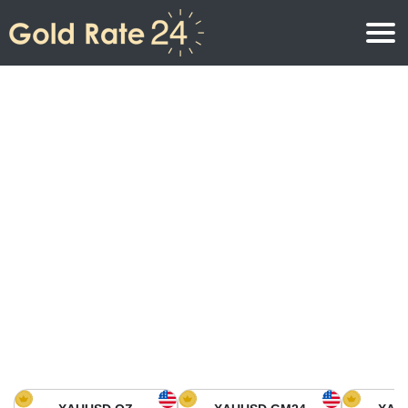
Precio de oro
Precio del oro por onza
Precios del oro
Precio del oro por gramo
Precio del oro en América del Norte
Precio por kilogramo
Precio del oro en Asia
Precio por Tola
Precio del oro en Europa
Calculadora de oro
Precio del oro en África
Precio del Oro hoy en Medio Oriente
Precio del oro en Oceanía
Precio del Oro hoy en América del sur