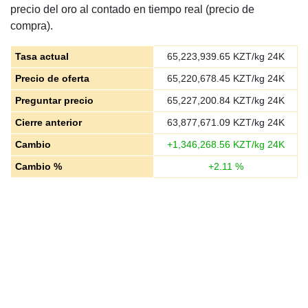
precio del oro al contado en tiempo real (precio de
compra).
Tasa actual
65,223,939.65
KZT/kg 24K
Precio de oferta
65,220,678.45
KZT/kg 24K
Preguntar precio
65,227,200.84
KZT/kg 24K
Cierre anterior
63,877,671.09
KZT/kg 24K
Cambio
+
1,346,268.56
KZT/kg 24K
Cambio %
+
2.11
%