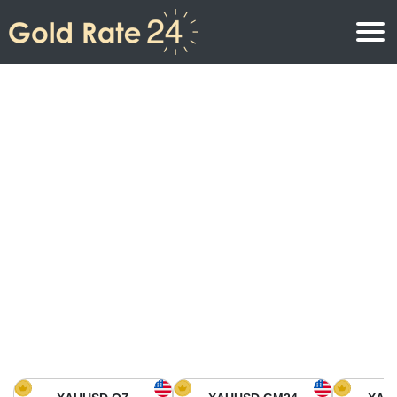
Precio de oro
Precio del oro por onza
Precios del oro
Precio del oro por gramo
Precio del oro en América del Norte
Precio por kilogramo
Precio del oro en Asia
Precio por Tola
Precio del oro en Europa
Calculadora de oro
Precio del oro en África
Precio del Oro hoy en Medio Oriente
Precio del oro en Oceanía
Precio del Oro hoy en América del sur