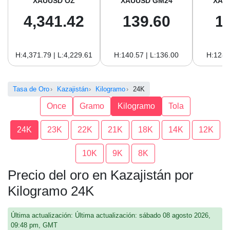
XAUUSD OZ
XAUUSD GM24
XAU
4,341.42
139.60
1
H:4,371.79 | L:4,229.61
H:140.57 | L:136.00
H:128.
Tasa de Oro
Kazajistán
Kilogramo
24K
Once
Gramo
Kilogramo
Tola
24K
23K
22K
21K
18K
14K
12K
10K
9K
8K
Precio del oro en Kazajistán por
Kilogramo 24K
Última actualización: Última actualización: sábado 08 agosto 2026,
09:48 pm, GMT