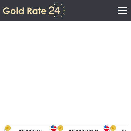
Precio de oro
Precio del oro por onza
Precios del oro
Precio del oro por gramo
Precio del oro en América del Norte
Precio por kilogramo
Precio del oro en Asia
Precio por Tola
Precio del oro en Europa
Calculadora de oro
Precio del oro en África
Precio del Oro hoy en Medio Oriente
Precio del oro en Oceanía
Precio del Oro hoy en América del sur