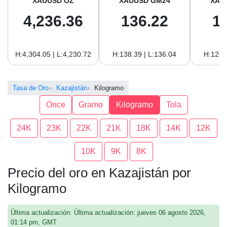
XAUUSD OZ
XAUUSD GM24
XAU
4,236.36
136.22
1
H:4,304.05 | L:4,230.72
H:138.39 | L:136.04
H:126.
Tasa de Oro
Kazajistán
Kilogramo
Once
Gramo
Kilogramo
Tola
24K
23K
22K
21K
18K
14K
12K
10K
9K
8K
Precio del oro en Kazajistán por
Kilogramo
Última actualización: Última actualización: jueves 06 agosto 2026,
01:14 pm, GMT