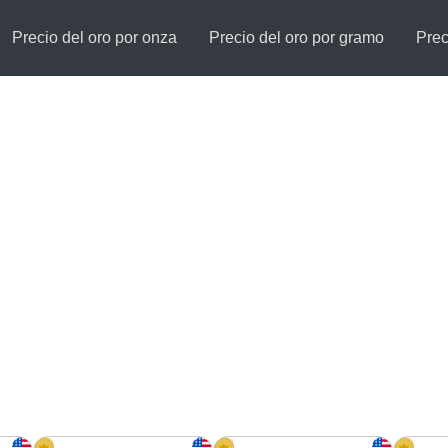
Precio del oro por onza
Precio del oro por gramo
Prec