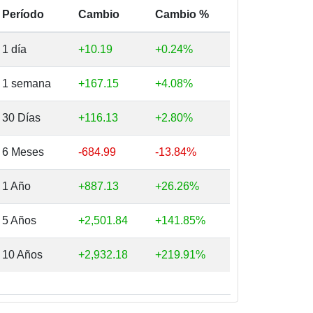
Período
Cambio
Cambio %
1 día
+10.19
+0.24%
1 semana
+167.15
+4.08%
30 Días
+116.13
+2.80%
6 Meses
-684.99
-13.84%
1 Año
+887.13
+26.26%
5 Años
+2,501.84
+141.85%
10 Años
+2,932.18
+219.91%