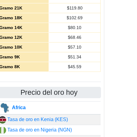
Gramo 21K
$
119.80
Gramo 18K
$
102.69
Gramo 14K
$
80.10
Gramo 12K
$
68.46
Gramo 10K
$
57.10
Gramo 9K
$
51.34
Gramo 8K
$
45.59
Precio del oro hoy
Africa
Tasa de oro en Kenia (KES)
Tasa de oro en Nigeria (NGN)