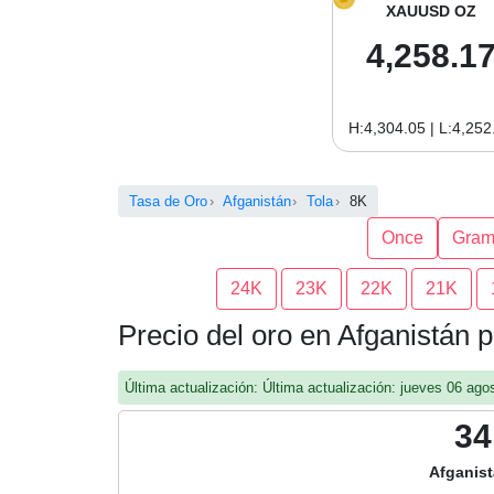
XAUUSD OZ
4,258.1
H:4,304.05 | L:4,252
Tasa de Oro
Afganistán
Tola
8K
Once
Gra
24K
23K
22K
21K
Precio del oro en Afganistán 
Última actualización: Última actualización: jueves 06 a
34
Afganist