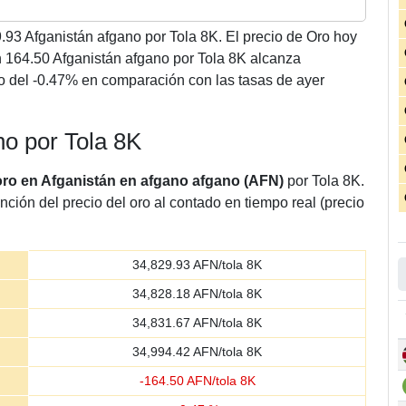
9.93
Afganistán afgano por Tola 8K. El precio de Oro hoy
164.50 Afganistán afgano por Tola 8K alcanza
o del -0.47% en comparación con las tasas de ayer
no por Tola 8K
 oro en Afganistán en afgano afgano (AFN)
por Tola 8K.
nción del precio del oro al contado en tiempo real (precio
34,829.93
AFN/tola 8K
34,828.18
AFN/tola 8K
34,831.67
AFN/tola 8K
34,994.42
AFN/tola 8K
-
164.50
AFN/tola 8K