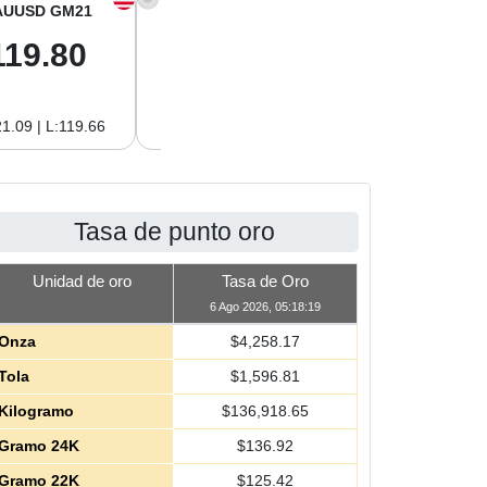
AUUSD GM21
XAGUSD OZ
XAGUSD GM
119.80
61.97
1.99
1.09 | L:119.66
H:62.89 | L:61.92
H:2.02 | L:1.99
Tasa de punto oro
Unidad de oro
Tasa de Oro
6 Ago 2026, 05:18:19
Onza
$
4,258.17
Tola
$
1,596.81
Kilogramo
$
136,918.65
Gramo 24K
$
136.92
Gramo 22K
$
125.42