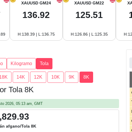
XAUUSD GM24
XAUUSD GM22
X
7
136.92
125.51
.89
H:138.39 | L:136.75
H:126.86 | L:125.35
H:12
mo
Kilogramo
Tola
18K
14K
12K
10K
9K
8K
por Tola 8K
gosto 2026, 05:13 am, GMT
,829.93
án afgano/Tola 8K