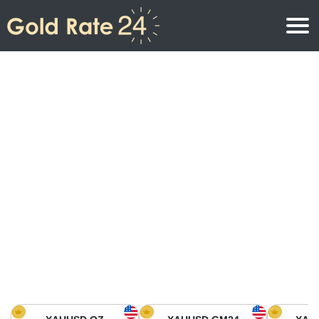
Precio de oro
Precio del oro por onza
Precios del oro
Precio del oro por gramo
Precio del oro en América del Norte
Precio por kilogramo
Precio del oro en Asia
Precio por Tola
Precio del oro en Europa
Calculadora de oro
Precio del oro en África
Precio del Oro hoy en Medio Oriente
Precio del oro en Oceanía
Precio del Oro hoy en América del sur