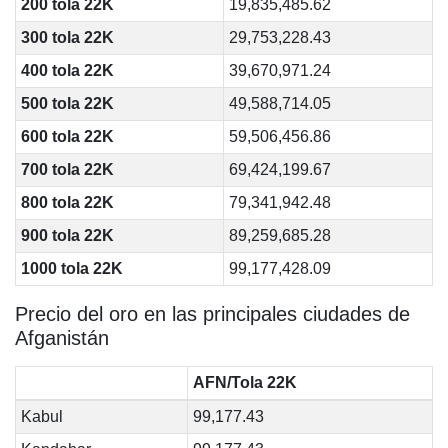
200 tola 22K
19,835,485.62
300 tola 22K
29,753,228.43
400 tola 22K
39,670,971.24
500 tola 22K
49,588,714.05
600 tola 22K
59,506,456.86
700 tola 22K
69,424,199.67
800 tola 22K
79,341,942.48
900 tola 22K
89,259,685.28
1000 tola 22K
99,177,428.09
Precio del oro en las principales ciudades de
Afganistán
AFN/Tola 22K
Kabul
99,177.43