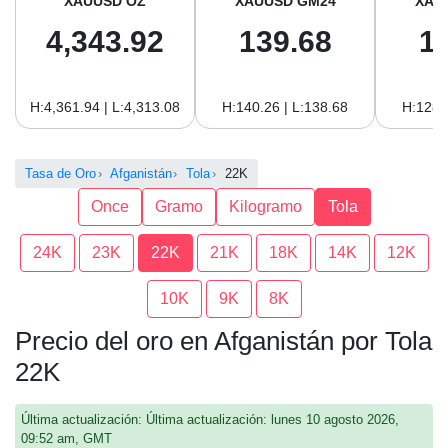
XAUUSD OZ
XAUUSD GM24
XAU
4,343.92
139.68
1
H:4,361.94 | L:4,313.08
H:140.26 | L:138.68
H:128.
Tasa de Oro
Afganistán
Tola
22K
Once
Gramo
Kilogramo
Tola
24K
23K
22K
21K
18K
14K
12K
10K
9K
8K
Precio del oro en Afganistán por Tola
22K
Última actualización: Última actualización: lunes 10 agosto 2026,
09:52 am, GMT