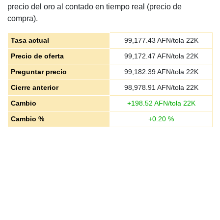
precio del oro al contado en tiempo real (precio de
compra).
Tasa actual
99,177.43
AFN/tola 22K
Precio de oferta
99,172.47
AFN/tola 22K
Preguntar precio
99,182.39
AFN/tola 22K
Cierre anterior
98,978.91
AFN/tola 22K
Cambio
+
198.52
AFN/tola 22K
Cambio %
+
0.20
%