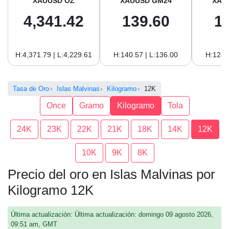
XAUUSD OZ
XAUUSD GM24
XAU
4,341.42
139.60
1
H:4,371.79 | L:4,229.61
H:140.57 | L:136.00
H:128.
Tasa de Oro
Islas Malvinas
Kilogramo
12K
Once
Gramo
Kilogramo
Tola
24K
23K
22K
21K
18K
14K
12K
10K
9K
8K
Precio del oro en Islas Malvinas por
Kilogramo 12K
Última actualización: Última actualización: domingo 09 agosto 2026,
09:51 am, GMT