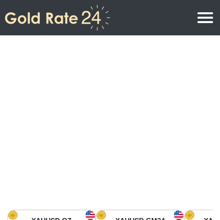
Precio de oro
Precio del oro por onza
Precios del oro
Precio del oro por gramo
Precio del oro en América del Norte
Precio por kilogramo
Precio del oro en Asia
Precio por Tola
Precio del oro en Europa
Calculadora de oro
Precio del oro en África
Precio del Oro hoy en Medio Oriente
Precio del oro en Oceanía
Precio del Oro hoy en América del sur