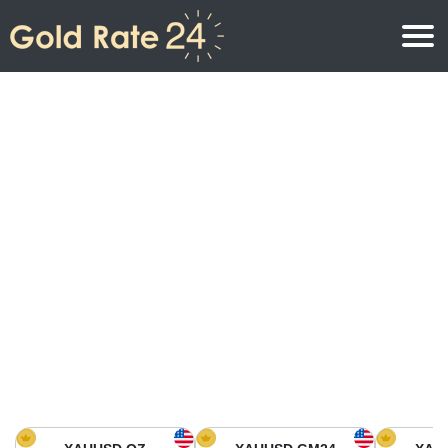
Precio de oro
Precio del oro por onza
Precios del oro
Precio del oro por gramo
Precio del oro en América del Norte
Precio por kilogramo
Precio del oro en Asia
Precio por Tola
Precio del oro en Europa
Calculadora de oro
Precio del oro en África
Precio del Oro hoy en Medio Oriente
Precio del oro en Oceanía
Precio del Oro hoy en América del sur