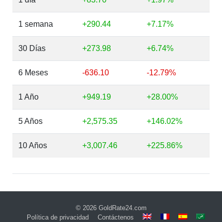
1 semana
+290.44
+7.17%
30 Días
+273.98
+6.74%
6 Meses
-636.10
-12.79%
1 Año
+949.19
+28.00%
5 Años
+2,575.35
+146.02%
10 Años
+3,007.46
+225.86%
© 2026
GoldRate24.com
Política de privacidad
Contáctenos