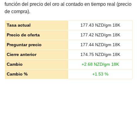
función del precio del oro al contado en tiempo real (precio
de compra).
Tasa actual
177.43
NZD/gm 18K
Precio de oferta
177.42
NZD/gm 18K
Preguntar precio
177.44
NZD/gm 18K
Cierre anterior
174.75
NZD/gm 18K
Cambio
+
2.68
NZD/gm 18K
Cambio %
+
1.53
%