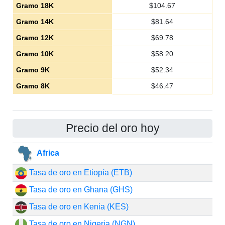
Gramo 18K
$
104.67
Gramo 14K
$
81.64
Gramo 12K
$
69.78
Gramo 10K
$
58.20
Gramo 9K
$
52.34
Gramo 8K
$
46.47
Precio del oro hoy
Africa
Tasa de oro en Etiopía (ETB)
Tasa de oro en Ghana (GHS)
Tasa de oro en Kenia (KES)
Tasa de oro en Nigeria (NGN)