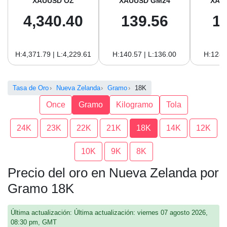
XAUUSD OZ
XAUUSD GM24
XAU
4,340.40
139.56
1
H:4,371.79 | L:4,229.61
H:140.57 | L:136.00
H:128.
Tasa de Oro
Nueva Zelanda
Gramo
18K
Once
Gramo
Kilogramo
Tola
24K
23K
22K
21K
18K
14K
12K
10K
9K
8K
Precio del oro en Nueva Zelanda por
Gramo 18K
Última actualización: Última actualización: viernes 07 agosto 2026,
08:30 pm, GMT