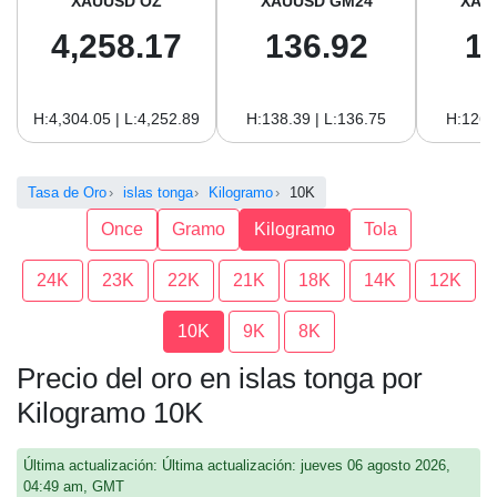
XAUUSD OZ
XAUUSD GM24
XAU
4,258.17
136.92
1
H:4,304.05 | L:4,252.89
H:138.39 | L:136.75
H:126.
Tasa de Oro
islas tonga
Kilogramo
10K
Once
Gramo
Kilogramo
Tola
24K
23K
22K
21K
18K
14K
12K
10K
9K
8K
Precio del oro en islas tonga por
Kilogramo 10K
Última actualización: Última actualización: jueves 06 agosto 2026,
04:49 am, GMT