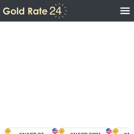
Precio de oro
Precio del oro por onza
Precios del oro
Precio del oro por gramo
Precio del oro en América del Norte
Precio por kilogramo
Precio del oro en Asia
Precio por Tola
Precio del oro en Europa
Calculadora de oro
Precio del oro en África
Precio del Oro hoy en Medio Oriente
Precio del oro en Oceanía
Precio del Oro hoy en América del sur