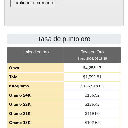
Tasa de punto oro
Unidad de oro
Tasa de Oro
6 Ago 2026, 05:18:19
Onza
$
4,258.17
Tola
$
1,596.81
Kilogramo
$
136,918.65
Gramo 24K
$
136.92
Gramo 22K
$
125.42
Gramo 21K
$
119.80
Gramo 18K
$
102.69