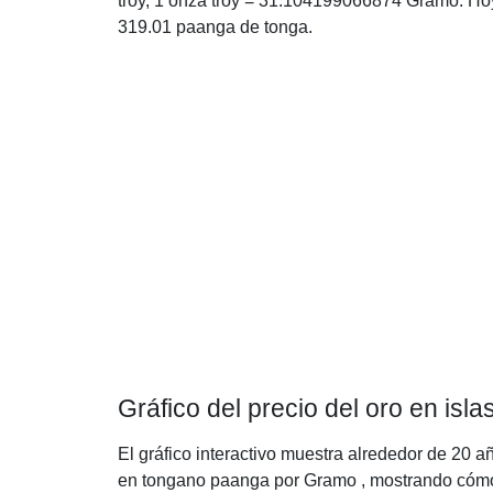
troy, 1 onza troy = 31.104199066874 Gramo. Hoy
319.01 paanga de tonga.
Gráfico del precio del oro en is
El gráfico interactivo muestra alrededor de 20 añ
en tongano paanga por Gramo , mostrando cómo h