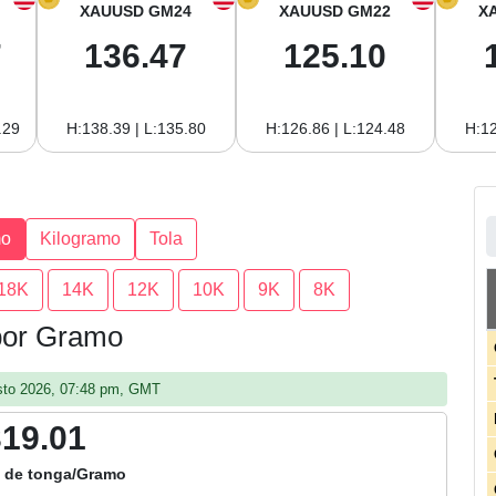
XAUUSD GM24
XAUUSD GM22
X
7
136.47
125.10
.29
H:138.39 | L:135.80
H:126.86 | L:124.48
H:12
mo
Kilogramo
Tola
18K
14K
12K
10K
9K
8K
 por Gramo
gosto 2026, 07:48 pm, GMT
319.01
 de tonga/Gramo