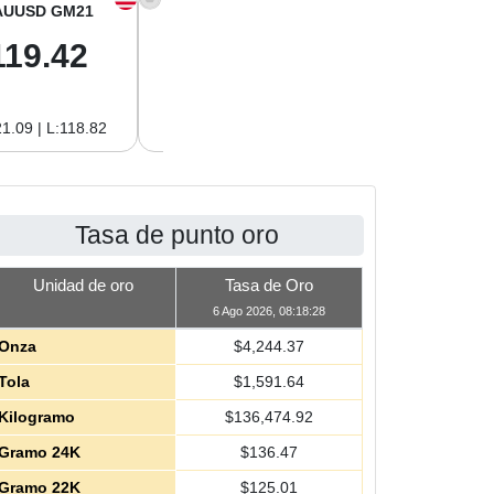
AUUSD GM21
XAGUSD OZ
XAGUSD GM
119.42
61.62
1.98
1.09 | L:118.82
H:62.89 | L:60.85
H:2.02 | L:1.96
Tasa de punto oro
Unidad de oro
Tasa de Oro
6 Ago 2026, 08:18:28
Onza
$
4,244.37
Tola
$
1,591.64
Kilogramo
$
136,474.92
Gramo 24K
$
136.47
Gramo 22K
$
125.01