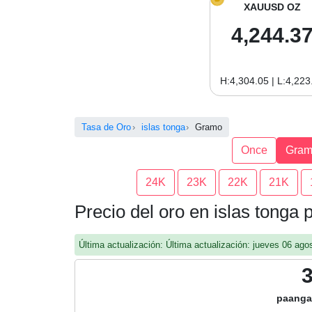
XAUUSD OZ
4,244.3
H:4,304.05 | L:4,223
Tasa de Oro
islas tonga
Gramo
Once
Gra
24K
23K
22K
21K
Precio del oro en islas tonga
Última actualización: Última actualización: jueves 06 a
paanga