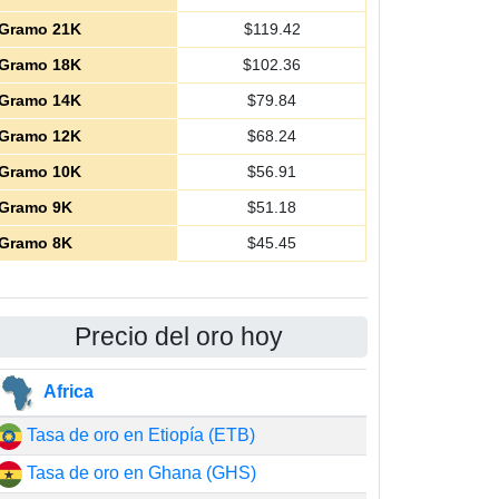
Gramo 21K
$
119.42
Gramo 18K
$
102.36
Gramo 14K
$
79.84
Gramo 12K
$
68.24
Gramo 10K
$
56.91
Gramo 9K
$
51.18
Gramo 8K
$
45.45
Precio del oro hoy
Africa
Tasa de oro en Etiopía (ETB)
Tasa de oro en Ghana (GHS)