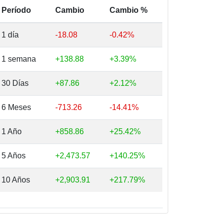
Período
Cambio
Cambio %
1 día
-18.08
-0.42%
1 semana
+138.88
+3.39%
30 Días
+87.86
+2.12%
6 Meses
-713.26
-14.41%
1 Año
+858.86
+25.42%
5 Años
+2,473.57
+140.25%
10 Años
+2,903.91
+217.79%