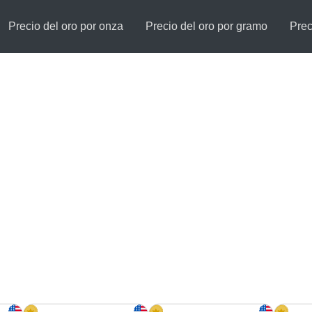
Precio del oro por onza
Precio del oro por gramo
Prec