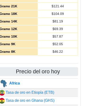
Gramo 21K
$
121.44
Gramo 18K
$
104.09
Gramo 14K
$
81.19
Gramo 12K
$
69.39
Gramo 10K
$
57.87
Gramo 9K
$
52.05
Gramo 8K
$
46.22
Precio del oro hoy
Africa
Tasa de oro en Etiopía (ETB)
Tasa de oro en Ghana (GHS)