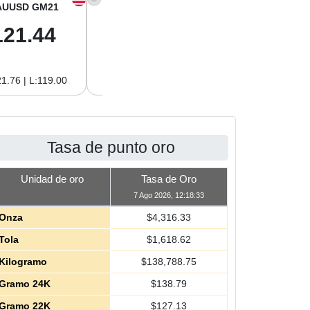
AUUSD GM21
XAGUSD OZ
XAGUSD GM
121.44
64.00
2.06
1.76 | L:119.00
H:64.62 | L:61.15
H:2.08 | L:1.97
Tasa de punto oro
Unidad de oro
Tasa de Oro
7 Ago 2026, 12:18:33
Onza
$
4,316.33
Tola
$
1,618.62
Kilogramo
$
138,788.75
Gramo 24K
$
138.79
Gramo 22K
$
127.13