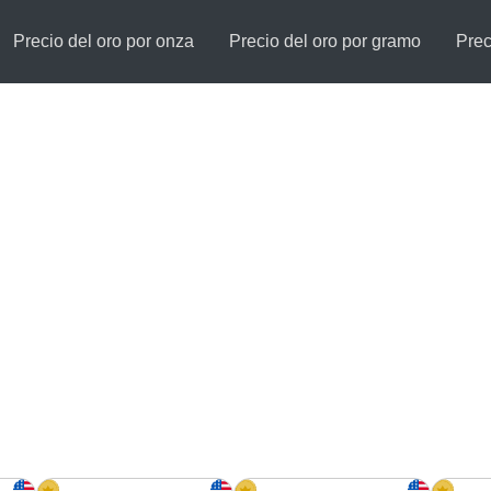
Precio del oro por onza
Precio del oro por gramo
Prec