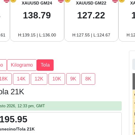
XAUUSD GM24
XAUUSD GM22
X
3
138.79
127.22
.61
H:139.15 | L:136.00
H:127.55 | L:124.67
H:12
mo
Kilogramo
Tola
18K
14K
12K
10K
9K
8K
ola 21K
gosto 2026, 12:33 pm, GMT
,195.95
unecino/Tola 21K