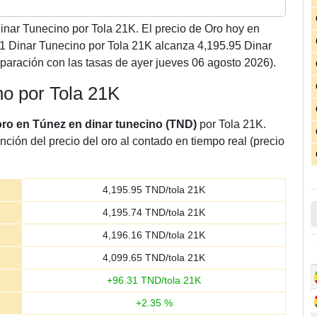
nar Tunecino por Tola 21K. El precio de Oro hoy en
1 Dinar Tunecino por Tola 21K alcanza 4,195.95 Dinar
aración con las tasas de ayer jueves 06 agosto 2026).
no por Tola 21K
oro en Túnez en dinar tunecino (TND)
por Tola 21K.
nción del precio del oro al contado en tiempo real (precio
4,195.95
TND/tola 21K
4,195.74
TND/tola 21K
4,196.16
TND/tola 21K
4,099.65
TND/tola 21K
+
96.31
TND/tola 21K
+
2.35
%