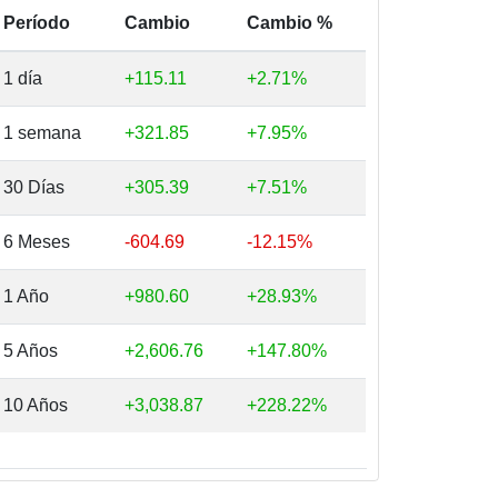
Período
Cambio
Cambio %
1 día
+115.11
+2.71%
1 semana
+321.85
+7.95%
30 Días
+305.39
+7.51%
6 Meses
-604.69
-12.15%
1 Año
+980.60
+28.93%
5 Años
+2,606.76
+147.80%
10 Años
+3,038.87
+228.22%