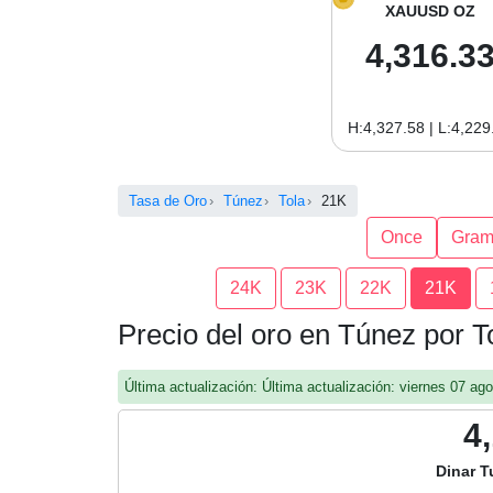
XAUUSD OZ
4,316.3
H:4,327.58 | L:4,229
Tasa de Oro
Túnez
Tola
21K
Once
Gra
24K
23K
22K
21K
Precio del oro en Túnez por T
Última actualización: Última actualización: viernes 07 a
4
Dinar T