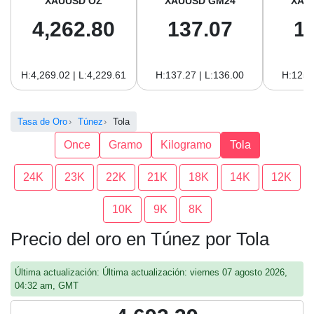
XAUUSD OZ
XAUUSD GM24
XAU
4,262.80
137.07
1
H:4,269.02 | L:4,229.61
H:137.27 | L:136.00
H:125.
Tasa de Oro
Túnez
Tola
Once
Gramo
Kilogramo
Tola
24K
23K
22K
21K
18K
14K
12K
10K
9K
8K
Precio del oro en Túnez por Tola
Última actualización: Última actualización: viernes 07 agosto 2026,
04:32 am, GMT