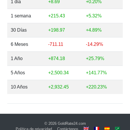
1 día
+8.69
+0.20%
1 semana
+215.43
+5.32%
30 Días
+198.97
+4.89%
6 Meses
-711.11
-14.29%
1 Año
+874.18
+25.79%
5 Años
+2,500.34
+141.77%
10 Años
+2,932.45
+220.23%
© 2026
GoldRate24.com
Política de privacidad
Contáctenos