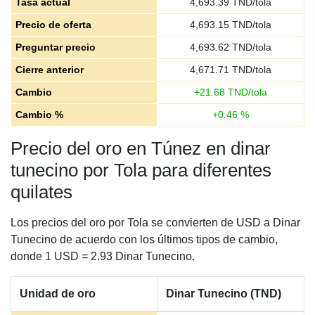
Tasa actual
4,693.39
TND/tola
Precio de oferta
4,693.15
TND/tola
Preguntar precio
4,693.62
TND/tola
Cierre anterior
4,671.71
TND/tola
Cambio
+
21.68
TND/tola
Cambio %
+
0.46
%
Precio del oro en Túnez en dinar
tunecino por Tola para diferentes
quilates
Los precios del oro por Tola se convierten de USD a Dinar
Tunecino de acuerdo con los últimos tipos de cambio,
donde 1 USD = 2.93 Dinar Tunecino.
Unidad de oro
Dinar Tunecino (TND)