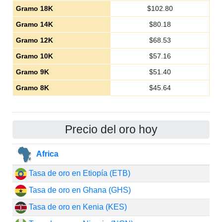
Gramo 18K
$
102.80
Gramo 14K
$
80.18
Gramo 12K
$
68.53
Gramo 10K
$
57.16
Gramo 9K
$
51.40
Gramo 8K
$
45.64
Precio del oro hoy
Africa
Tasa de oro en Etiopía (ETB)
Tasa de oro en Ghana (GHS)
Tasa de oro en Kenia (KES)