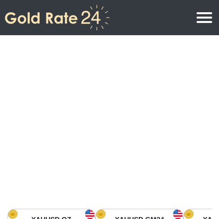
Precio de oro
Precio del oro por onza
Precios del oro
Precio del oro por gramo
Precio del oro en América del Norte
Precio por kilogramo
Precio del oro en Asia
Precio por Tola
Precio del oro en Europa
Calculadora de oro
Precio del oro en África
Precio del Oro hoy en Medio Oriente
Precio del oro en Oceanía
Precio del Oro hoy en América del sur