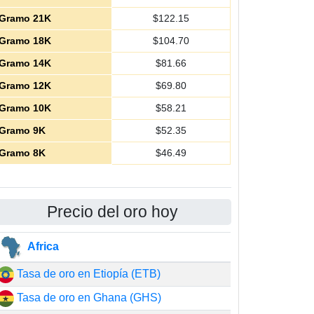
Gramo 21K
$
122.15
Gramo 18K
$
104.70
Gramo 14K
$
81.66
Gramo 12K
$
69.80
Gramo 10K
$
58.21
Gramo 9K
$
52.35
Gramo 8K
$
46.49
Precio del oro hoy
Africa
Tasa de oro en Etiopía (ETB)
Tasa de oro en Ghana (GHS)