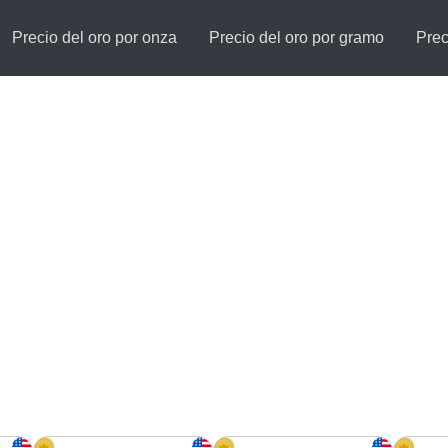
Precio del oro por onza
Precio del oro por gramo
Prec