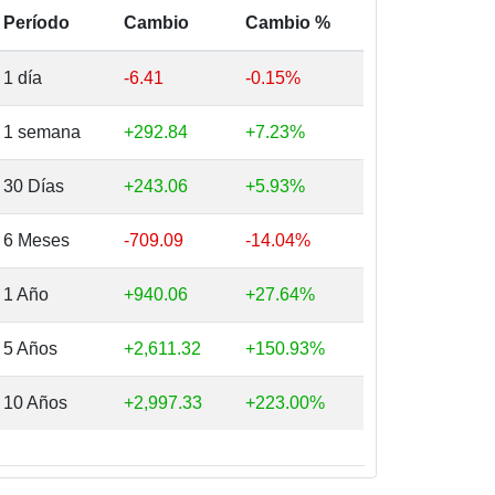
Período
Cambio
Cambio %
1 día
-6.41
-0.15%
1 semana
+292.84
+7.23%
30 Días
+243.06
+5.93%
6 Meses
-709.09
-14.04%
1 Año
+940.06
+27.64%
5 Años
+2,611.32
+150.93%
10 Años
+2,997.33
+223.00%