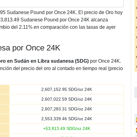
.95
Sudanese Pound por Once 24K. El precio de Oro hoy
 53,813.49 Sudanese Pound por Once 24K alcanza
bio del 2.11% en comparación con las tasas de ayer
nesa por Once 24K
 oro en Sudán en Libra sudanesa (SDG)
por Once 24K.
nción del precio del oro al contado en tiempo real (precio
2,607,152.95
SDG/oz 24K
2,607,022.59
SDG/oz 24K
2,607,283.31
SDG/oz 24K
2,553,339.46
SDG/oz 24K
+
53,813.49
SDG/oz 24K