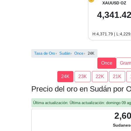
XAUUSD OZ
4,341.4
H:4,371.79 | L:4,229
Tasa de Oro
Sudán
Once
24K
Once
Gra
24K
23K
22K
21K
Precio del oro en Sudán por 
Última actualización: Última actualización: domingo 09 
2,6
Sudanes