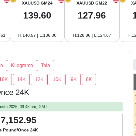
XAUUSD GM24
XAUUSD GM22
X
2
139.60
127.96
.61
H:140.57 | L:136.00
H:128.86 | L:124.67
H:12
mo
Kilogramo
Tola
18K
14K
12K
10K
9K
8K
Once 24K
agosto 2026, 09:48 am, GMT
07,152.95
e Pound/Once 24K