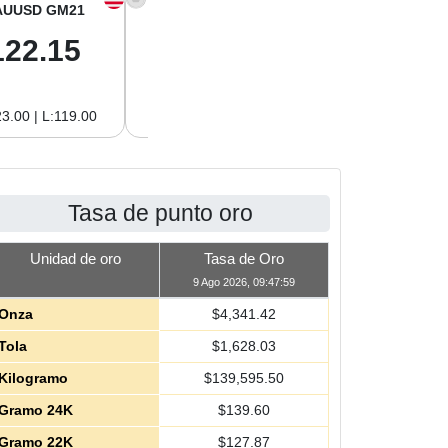
AUUSD GM21
XAGUSD OZ
XAGUSD GM
122.15
63.47
2.04
3.00 | L:119.00
H:65.13 | L:61.15
H:2.09 | L:1.97
Tasa de punto oro
Unidad de oro
Tasa de Oro
9 Ago 2026, 09:47:59
Onza
$
4,341.42
Tola
$
1,628.03
Kilogramo
$
139,595.50
Gramo 24K
$
139.60
Gramo 22K
$
127.87