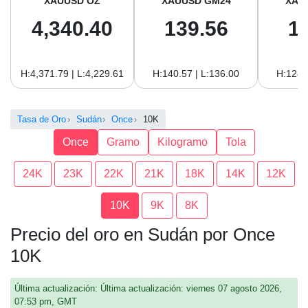
XAUUSD OZ
XAUUSD GM24
XAU
4,340.40
139.56
1
H:4,371.79 | L:4,229.61
H:140.57 | L:136.00
H:128.
Tasa de Oro
Sudán
Once
10K
Once
Gramo
Kilogramo
Tola
24K
23K
22K
21K
18K
14K
12K
10K
9K
8K
Precio del oro en Sudán por Once
10K
Última actualización: Última actualización: viernes 07 agosto 2026,
07:53 pm, GMT