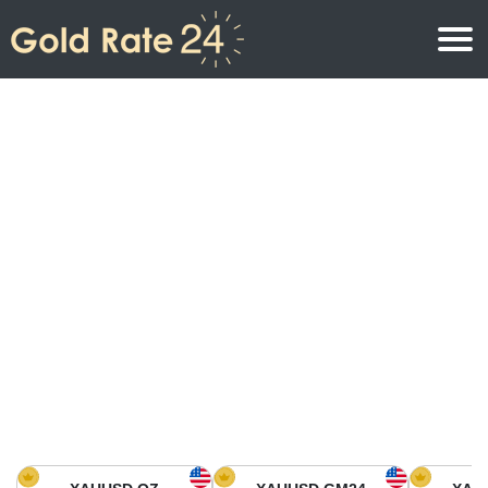
Precio de oro
Precio del oro por onza
Precios del oro
Precio del oro por gramo
Precio del oro en América del Norte
Precio por kilogramo
Precio del oro en Asia
Precio por Tola
Precio del oro en Europa
Calculadora de oro
Precio del oro en África
Precio del Oro hoy en Medio Oriente
Precio del oro en Oceanía
Precio del Oro hoy en América del sur