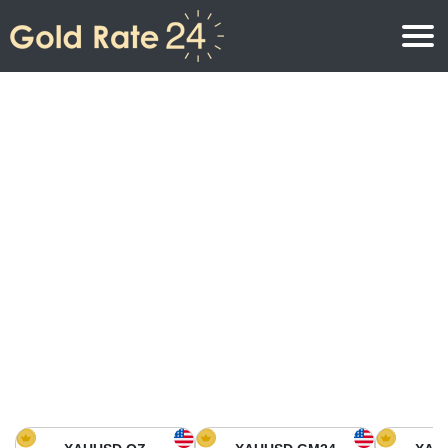
Precio de oro
Precio del oro por onza
Precios del oro
Precio del oro por gramo
Precio del oro en América del Norte
Precio por kilogramo
Precio del oro en Asia
Precio por Tola
Precio del oro en Europa
Calculadora de oro
Precio del oro en África
Precio del Oro hoy en Medio Oriente
Precio del oro en Oceanía
Precio del Oro hoy en América del sur