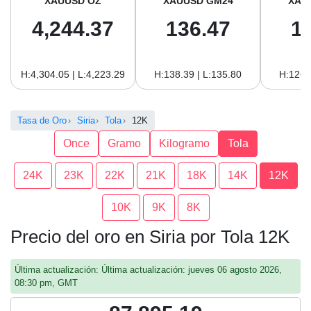
XAUUSD OZ
XAUUSD GM24
XAU
4,244.37
136.47
1
H:4,304.05 | L:4,223.29
H:138.39 | L:135.80
H:126.
Tasa de Oro
Siria
Tola
12K
Once
Gramo
Kilogramo
Tola
24K
23K
22K
21K
18K
14K
12K
10K
9K
8K
Precio del oro en Siria por Tola 12K
Última actualización: Última actualización: jueves 06 agosto 2026,
08:30 pm, GMT