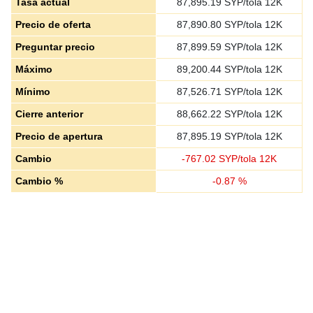
Tasa actual
87,895.19
SYP/tola 12K
Precio de oferta
87,890.80
SYP/tola 12K
Preguntar precio
87,899.59
SYP/tola 12K
Máximo
89,200.44
SYP/tola 12K
Mínimo
87,526.71
SYP/tola 12K
Cierre anterior
88,662.22
SYP/tola 12K
Precio de apertura
87,895.19
SYP/tola 12K
Cambio
-
767.02
SYP/tola 12K
Cambio %
-
0.87
%